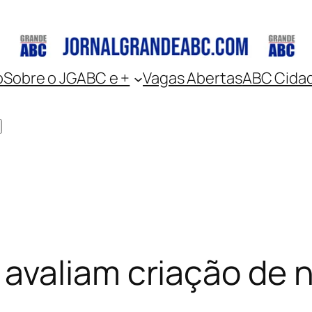
o
Sobre o JGABC e +
Vagas Abertas
ABC Cida
valiam criação de n