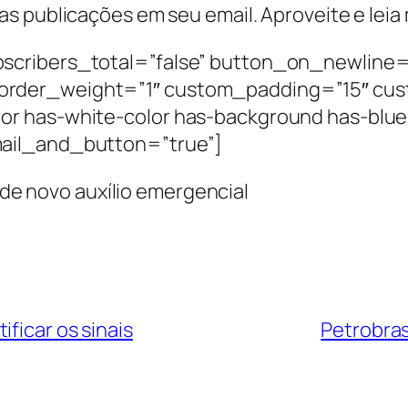
s publicações em seu email. Aproveite e leia
scribers_total=”false” button_on_newline=
order_weight=”1″ custom_padding=”15″ cus
or has-white-color has-background has-blue
ail_and_button=”true”]
ficar os sinais
Petrobra