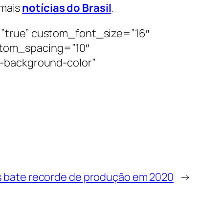
 mais
notícias do Brasil
.
”true” custom_font_size=”16″
tom_spacing=”10″
-background-color”
s bate recorde de produção em 2020
→