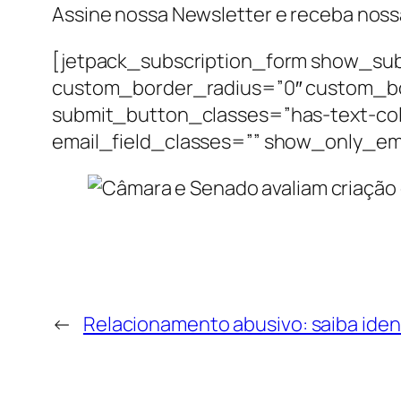
Assine nossa Newsletter e receba nossa
[jetpack_subscription_form show_sub
custom_border_radius=”0″ custom_b
submit_button_classes=”has-text-col
email_field_classes=”” show_only_em
←
Relacionamento abusivo: saiba identi