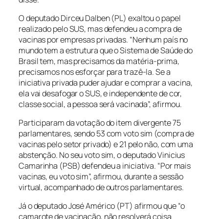
O deputado Dirceu Dalben (PL) exaltou o papel
realizado pelo SUS, mas defendeu a compra de
vacinas por empresas privadas. “Nenhum país no
mundo tem a estrutura que o Sistema de Saúde do
Brasil tem, mas precisamos da matéria-prima,
precisamos nos esforçar para trazê-la. Se a
iniciativa privada puder ajudar e comprar a vacina,
ela vai desafogar o SUS, e independente de cor,
classe social, a pessoa será vacinada”, afirmou.
Participaram da votação do item divergente 75
parlamentares, sendo 53 com voto sim (compra de
vacinas pelo setor privado) e 21 pelo não, com uma
abstenção. No seu voto sim, o deputado Vinicius
Camarinha (PSB) defendeu a iniciativa. “Por mais
vacinas, eu voto sim”, afirmou, durante a sessão
virtual, acompanhado de outros parlamentares.
Já o deputado José Américo (PT) afirmou que “o
camarote de vacinação, não resolverá coisa