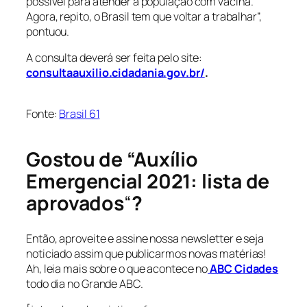
possível para atender a população com vacina.
Agora, repito, o Brasil tem que voltar a trabalhar”,
pontuou.
A consulta deverá ser feita pelo site:
consultaauxilio.cidadania.gov.br/
.
Fonte:
Brasil 61
…
Gostou de “Auxílio
Emergencial 2021: lista de
aprovados
“
?
Então, aproveite e assine nossa newsletter e seja
noticiado assim que publicarmos novas matérias!
Ah, leia mais sobre o que acontece no
ABC Cidades
todo dia no Grande ABC.