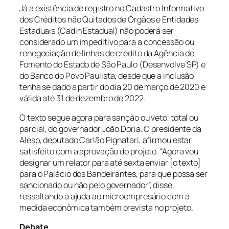
Já a existência de registro no Cadastro Informativo
dos Créditos não Quitados de Órgãos e Entidades
Estaduais (Cadin Estadual) não poderá ser
considerado um impeditivo para a concessão ou
renegociação de linhas de crédito da Agência de
Fomento do Estado de São Paulo (Desenvolve SP) e
do Banco do Povo Paulista, desde que a inclusão
tenha se dado a partir do dia 20 de março de 2020 e
válida até 31 de dezembro de 2022.
O texto segue agora para sanção ou veto, total ou
parcial, do governador João Doria. O presidente da
Alesp, deputado Carlão Pignatari, afirmou estar
satisfeito com a aprovação do projeto. “Agora vou
designar um relator para até sexta enviar [o texto]
para o Palácio dos Bandeirantes, para que possa ser
sancionado ou não pelo governador”, disse,
ressaltando a ajuda ao microempresário com a
medida econômica também prevista no projeto.
Debate