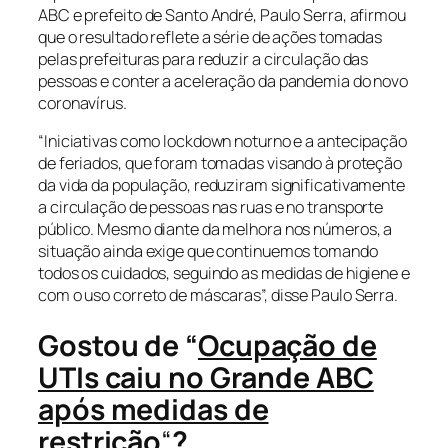
ABC e prefeito de Santo André, Paulo Serra, afirmou
que o resultado reflete a série de ações tomadas
pelas prefeituras para reduzir a circulação das
pessoas e conter a aceleração da pandemia do novo
coronavírus.
“Iniciativas como lockdown noturno e a antecipação
de feriados, que foram tomadas visando à proteção
da vida da população, reduziram significativamente
a circulação de pessoas nas ruas e no transporte
público. Mesmo diante da melhora nos números, a
situação ainda exige que continuemos tomando
todos os cuidados, seguindo as medidas de higiene e
com o uso correto de máscaras”, disse Paulo Serra.
Gostou de “
Ocupação de
UTIs caiu no Grande ABC
após medidas de
restrição
“
?