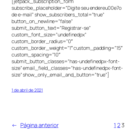
[jetpack_subscription_form
subscribe_placeholder=”Digite seu endereu00e7o
de e-mail” show_subscribers_total=”true”
button_on_newline=”false”
submit_button_text=”Registrar-se”
custom_font_size=”undefinedpx”
custom_border_radius=”0″
custom_border_weight=”1″ custom_padding=”15″
custom_spacing=”10″
submit_button_classes=”has-undefinedpx-font-
size” email_field_classes=”has-undefinedpx-font-
size” show_only_email_and_button=”true”]
1 de abril de 2021
←
Página anterior
1
2
3