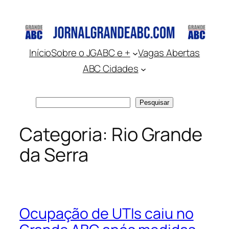
Pular
para
o
conteúdo
Início
Sobre o JGABC e +
Vagas Abertas
ABC Cidades
Pesquisar
Pesquisar
Categoria:
Rio Grande
da Serra
Ocupação de UTIs caiu no