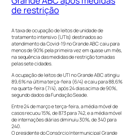
Grande ABC após medidas
de restrição
A taxa de ocupação de leitos de unidade de
tratamento intensivo (UTIs) destinados ao
atendimento da Covid-19 no Grande ABC caiu para
menos de 90% pela primeira vez em quase um mês,
na sequência das medidas de restrição tomadas
pelas sete cidades.
A ocupação de leitos de UTI no Grande ABC atingiu
89,6% na última terça-feira (6/4) e caiu para 88,6%
na quarta-feira (7/4), após 24 dias acima de 90%,
segundo dados da Fundação Seade.
Entre 24 de março e terça-feira, a média móvel de
casos recuou 15%, de 873 para 742, e a média móvel
de internações diárias diminuiu 30%, de 340 para
240.
O presidente do Consórcio Intermunicipal Grande