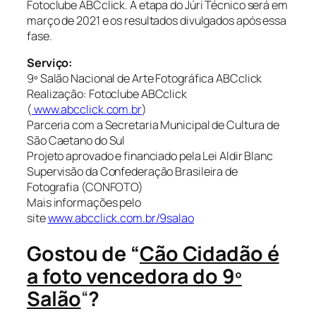
Fotoclube ABCclick. A etapa do Júri Técnico será em
março de 2021 e os resultados divulgados após essa
fase.
Serviço:
9º Salão Nacional de Arte Fotográfica ABCclick
Realização: Fotoclube ABCclick
(
www.abcclick.com.br
)
Parceria com a Secretaria Municipal de Cultura de
São Caetano do Sul
Projeto aprovado e financiado pela Lei Aldir Blanc
Supervisão da Confederação Brasileira de
Fotografia (CONFOTO)
Mais informações pelo
site
www.abcclick.com.br/9salao
Gostou de “
Cão Cidadão é
a foto vencedora do 9º
Salão
“
?