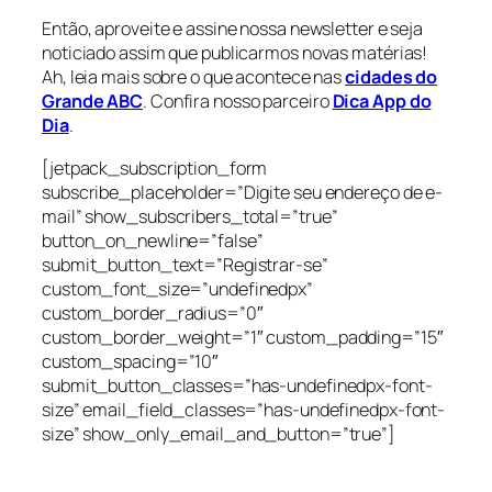
Então, aproveite e assine nossa newsletter e seja
noticiado assim que publicarmos novas matérias!
Ah, leia mais sobre o que acontece nas
cidades do
Grande ABC
. Confira nosso parceiro
Dica App do
Dia
.
[jetpack_subscription_form
subscribe_placeholder=”Digite seu endereço de e-
mail” show_subscribers_total=”true”
button_on_newline=”false”
submit_button_text=”Registrar-se”
custom_font_size=”undefinedpx”
custom_border_radius=”0″
custom_border_weight=”1″ custom_padding=”15″
custom_spacing=”10″
submit_button_classes=”has-undefinedpx-font-
size” email_field_classes=”has-undefinedpx-font-
size” show_only_email_and_button=”true”]