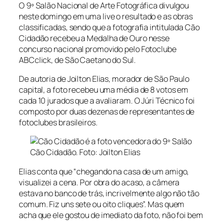
O 9º Salão Nacional de Arte Fotográfica divulgou
neste domingo em uma
live
o resultado e as obras
classificadas, sendo que a fotografia intitulada Cão
Cidadão recebeu a Medalha de Ouro nesse
concurso nacional promovido pelo Fotoclube
ABCclick, de São Caetano do Sul.
De autoria de Joilton Elias, morador de São Paulo
capital, a foto recebeu uma média de 8 votos em
cada 10 jurados que a avaliaram. O Júri Técnico foi
composto por duas dezenas de representantes de
fotoclubes brasileiros.
Cão Cidadão. Foto: Joilton Elias
Elias conta que “chegando na casa de um amigo,
visualizei a cena. Por obra do acaso, a câmera
estava no banco de trás, incrivelmente algo não tão
comum. Fiz uns sete ou oito cliques”. Mas quem
acha que ele gostou de imediato da foto, não foi bem