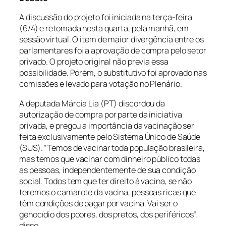
A discussão do projeto foi iniciada na terça-feira
(6/4) e retomada nesta quarta, pela manhã, em
sessão virtual. O item de maior divergência entre os
parlamentares foi a aprovação de compra pelo setor
privado. O projeto original não previa essa
possibilidade. Porém, o substitutivo foi aprovado nas
comissões e levado para votação no Plenário.
A deputada Márcia Lia (PT) discordou da
autorização de compra por parte da iniciativa
privada, e pregou a importância da vacinação ser
feita exclusivamente pelo Sistema Único de Saúde
(SUS). “Temos de vacinar toda população brasileira,
mas temos que vacinar com dinheiro público todas
as pessoas, independentemente de sua condição
social. Todos tem que ter direito à vacina, se não
teremos o camarote da vacina, pessoas ricas que
têm condições de pagar por vacina. Vai ser o
genocídio dos pobres, dos pretos, dos periféricos”,
disse.