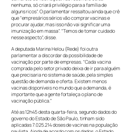
nenhuma, só criará privilégio para a família de
alguns ricos”. O parlamentar ressaltou ainda que crê
que “empresários sérios vão comprar vacinas e
procurar ajudar, mas isso não vai significar uma
imunização em massa”. “Temos de tomar cuidado
nesse aspecto”, disse.
A deputada Marina Helou (Rede) foi outra
parlamentar a discordar da possibilidade de
vacinação por parte de empresas. “Cada vacina
comprada pelo setor privado deixa de ir para alguém
que precisaria no sistema de saúde, pela simples
questão de demanda e oferta. Existem menos
vacinas disponíveis no mundo que a demanda, é
importante que a gente fortaleça o plano de
vacinação pública.”
Até as 12h45 desta quarta-feira, segundo dados do
governo do Estado de São Paulo, tinham sido
aplicadas 7.025.214 doses de vacinas na população
paulista. Ainda de acordo com os dados, o Estado