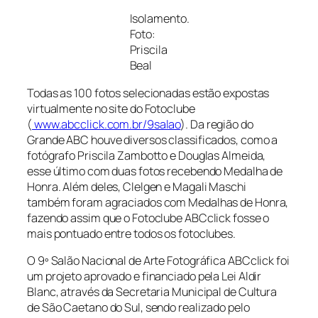
Isolamento.
Foto:
Priscila
Beal
Todas as 100 fotos selecionadas estão expostas
virtualmente no site do Fotoclube
(
www.abcclick.com.br/9salao
). Da região do
Grande ABC houve diversos classificados, como a
fotógrafo Priscila Zambotto e Douglas Almeida,
esse último com duas fotos recebendo Medalha de
Honra. Além deles, Clelgen e Magali Maschi
também foram agraciados com Medalhas de Honra,
fazendo assim que o Fotoclube ABCclick fosse o
mais pontuado entre todos os fotoclubes.
O 9º Salão Nacional de Arte Fotográfica ABCclick foi
um projeto aprovado e financiado pela Lei Aldir
Blanc, através da Secretaria Municipal de Cultura
de São Caetano do Sul, sendo realizado pelo