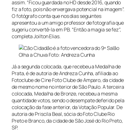
assim. “Ficou guardada no HD desde 2016, quando
fiz a foto, pois não enxergava potencial na imagem”.
O fotógrafo conta que nos dias seguintes
apresentou a um amigo professor de fotografia que
sugeriu convertê-la em PB. “Então a magia se fez”,
completa Joilton Elias.
Olha a Chuva Foto: Andreza Cunha
Já a segunda colocada, que recebeu a Medalha de
Prata, é de autoria de Andreza Cunha, afiliada ao
Fotoclube de Cine Foto Clube de Amparo, da cidade
de mesmo nome no interior de São Paulo. A terceira
colocada, Medalha de Bronze, recebeu a mesma
quantidade votos, sendo o desempate deferido pela
colocação da fase anterior, da Votação Popular. De
autoria de Priscila Beal, sócia do Foto Clube Rio
Preto e Branco, da cidade de São José do Rio Preto,
SP.