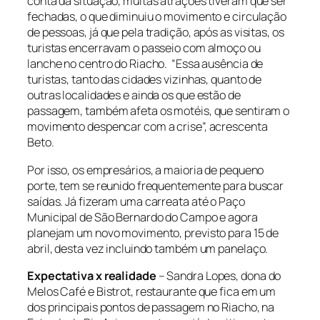
conta da situação, muitas atrações tiveram que ser
fechadas, o que diminuiu o movimento e circulação
de pessoas, já que pela tradição, após as visitas, os
turistas encerravam o passeio com almoço ou
lanche no centro do Riacho. “Essa ausência de
turistas, tanto das cidades vizinhas, quanto de
outras localidades e ainda os que estão de
passagem, também afeta os motéis, que sentiram o
movimento despencar com a crise”, acrescenta
Beto.
Por isso, os empresários, a maioria de pequeno
porte, tem se reunido frequentemente para buscar
saídas. Já fizeram uma carreata até o Paço
Municipal de São Bernardo do Campo e agora
planejam um novo movimento, previsto para 15 de
abril, desta vez incluindo também um panelaço.
Expectativa x realidade
– Sandra Lopes, dona do
Melos Café e Bistrot, restaurante que fica em um
dos principais pontos de passagem no Riacho, na