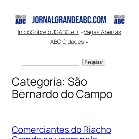
Pular
para
o
conteúdo
Início
Sobre o JGABC e +
Vagas Abertas
ABC Cidades
Pesquisar
Pesquisar
Categoria:
São
Bernardo do Campo
Comerciantes do Riacho