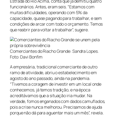
Estrada do Rio Acima, conta que já demitiu quatro
funcionários. Antes, eram seis. “Estamos com
muitas dificuldades, operando com 5% da
capacidade, quase pagando para trabalhar, e sem
condições de arcar com todo o orçamento. Temos
que reabrir para voltar a trabalhar”, sugere.
Comerciantes do Riacho Grande: Sandra Lopes.
Foto: Davi Bonfim
A empresária, tradicional comerciante de outro
ramo de atividade, abriu o estabelecimento em
agosto do ano passado, ainda na pandemia.
“Tivemos a coragem de investir em um local onde
conhecemos, já temos tradição, e na época
acreditávamos que a situação iria mudar. Na
verdade, fomos enganados com dados camuflados,
pois a crise nunca melhorou. Precisamos de ajuda
porque não dá para aguentar mais um mês”, revela.