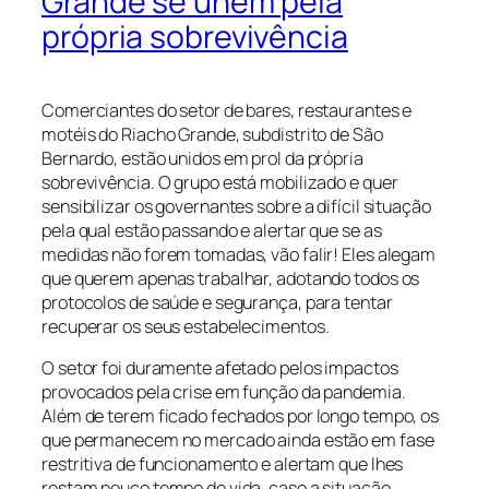
Grande se unem pela
própria sobrevivência
Comerciantes do setor de bares, restaurantes e
motéis do Riacho Grande, subdistrito de São
Bernardo, estão unidos em prol da própria
sobrevivência. O grupo está mobilizado e quer
sensibilizar os governantes sobre a difícil situação
pela qual estão passando e alertar que se as
medidas não forem tomadas, vão falir! Eles alegam
que querem apenas trabalhar, adotando todos os
protocolos de saúde e segurança, para tentar
recuperar os seus estabelecimentos.
O setor foi duramente afetado pelos impactos
provocados pela crise em função da pandemia.
Além de terem ficado fechados por longo tempo, os
que permanecem no mercado ainda estão em fase
restritiva de funcionamento e alertam que lhes
restam pouco tempo de vida, caso a situação