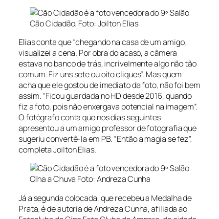
Cão Cidadão. Foto: Joilton Elias
Elias conta que “chegando na casa de um amigo,
visualizei a cena. Por obra do acaso, a câmera
estava no banco de trás, incrivelmente algo não tão
comum. Fiz uns sete ou oito cliques”. Mas quem
acha que ele gostou de imediato da foto, não foi bem
assim. “Ficou guardada no HD desde 2016, quando
fiz a foto, pois não enxergava potencial na imagem”.
O fotógrafo conta que nos dias seguintes
apresentou a um amigo professor de fotografia que
sugeriu convertê-la em PB. “Então a magia se fez”,
completa Joilton Elias.
Olha a Chuva Foto: Andreza Cunha
Já a segunda colocada, que recebeu a Medalha de
Prata, é de autoria de Andreza Cunha, afiliada ao