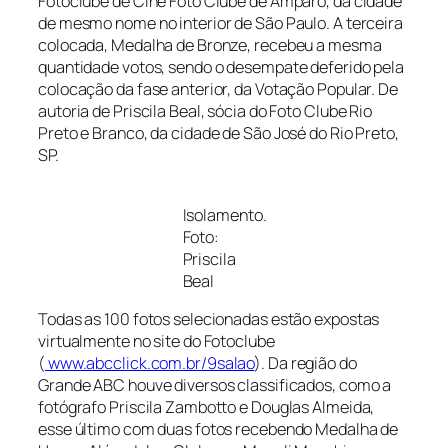
Fotoclube de Cine Foto Clube de Amparo, da cidade
de mesmo nome no interior de São Paulo. A terceira
colocada, Medalha de Bronze, recebeu a mesma
quantidade votos, sendo o desempate deferido pela
colocação da fase anterior, da Votação Popular. De
autoria de Priscila Beal, sócia do Foto Clube Rio
Preto e Branco, da cidade de São José do Rio Preto,
SP.
Isolamento.
Foto:
Priscila
Beal
Todas as 100 fotos selecionadas estão expostas
virtualmente no site do Fotoclube
(
www.abcclick.com.br/9salao
). Da região do
Grande ABC houve diversos classificados, como a
fotógrafo Priscila Zambotto e Douglas Almeida,
esse último com duas fotos recebendo Medalha de