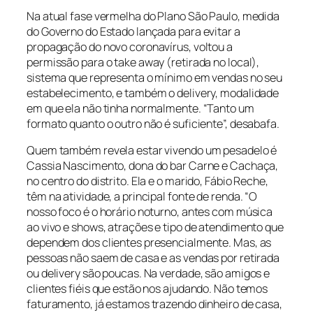
Na atual fase vermelha do Plano São Paulo, medida
do Governo do Estado lançada para evitar a
propagação do novo coronavírus, voltou a
permissão para o take away (retirada no local),
sistema que representa o mínimo em vendas no seu
estabelecimento, e também o delivery, modalidade
em que ela não tinha normalmente. “Tanto um
formato quanto o outro não é suficiente”, desabafa.
Quem também revela estar vivendo um pesadelo é
Cassia Nascimento, dona do bar Carne e Cachaça,
no centro do distrito. Ela e o marido, Fábio Reche,
têm na atividade, a principal fonte de renda. “O
nosso foco é o horário noturno, antes com música
ao vivo e shows, atrações e tipo de atendimento que
dependem dos clientes presencialmente. Mas, as
pessoas não saem de casa e as vendas por retirada
ou delivery são poucas. Na verdade, são amigos e
clientes fiéis que estão nos ajudando. Não temos
faturamento, já estamos trazendo dinheiro de casa,