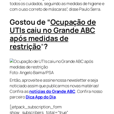
todos os cuidados, seguindo as medidas de higiene e
com o uso correto de máscaras”, disse Paulo Serra.
Gostou de “
Ocupação de
UTIs caiu no Grande ABC
após medidas de
restrição
“
?
Foto: Angelo Baima/PSA
Então, aproveite e assine nossa newsletter e seja
noticiado assim que publicarmos novas matérias!
Confira as
notícias do Grande ABC
. Confira nosso
parceiro
Dica App do Dia
.
[jetpack_subscription_form
show_subscribers_total=”true”