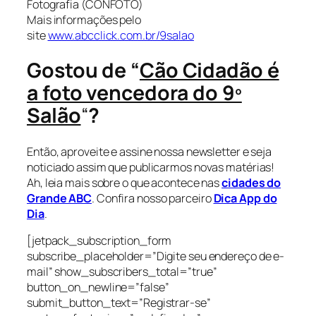
Fotografia (CONFOTO)
Mais informações pelo
site
www.abcclick.com.br/9salao
Gostou de “
Cão Cidadão é
a foto vencedora do 9º
Salão
“
?
Então, aproveite e assine nossa newsletter e seja
noticiado assim que publicarmos novas matérias!
Ah, leia mais sobre o que acontece nas
cidades do
Grande ABC
. Confira nosso parceiro
Dica App do
Dia
.
[jetpack_subscription_form
subscribe_placeholder=”Digite seu endereço de e-
mail” show_subscribers_total=”true”
button_on_newline=”false”
submit_button_text=”Registrar-se”