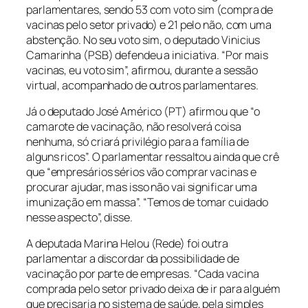
parlamentares, sendo 53 com voto sim (compra de
vacinas pelo setor privado) e 21 pelo não, com uma
abstenção. No seu voto sim, o deputado Vinicius
Camarinha (PSB) defendeu a iniciativa. “Por mais
vacinas, eu voto sim”, afirmou, durante a sessão
virtual, acompanhado de outros parlamentares.
Já o deputado José Américo (PT) afirmou que “o
camarote de vacinação, não resolverá coisa
nenhuma, só criará privilégio para a família de
alguns ricos”. O parlamentar ressaltou ainda que crê
que “empresários sérios vão comprar vacinas e
procurar ajudar, mas isso não vai significar uma
imunização em massa”. “Temos de tomar cuidado
nesse aspecto”, disse.
A deputada Marina Helou (Rede) foi outra
parlamentar a discordar da possibilidade de
vacinação por parte de empresas. “Cada vacina
comprada pelo setor privado deixa de ir para alguém
que precisaria no sistema de saúde, pela simples