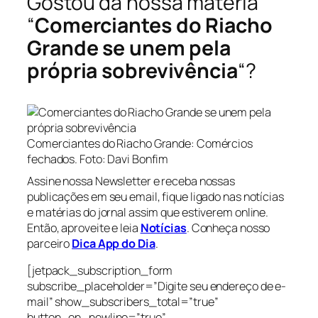
Gostou da nossa matéria
“
Comerciantes do Riacho
Grande se unem pela
própria sobrevivência
“?
Comerciantes do Riacho Grande: Comércios
fechados. Foto: Davi Bonfim
Assine nossa Newsletter e receba nossas
publicações em seu email, fique ligado nas notícias
e matérias do jornal assim que estiverem online.
Então, aproveite e leia
Notícias
. Conheça nosso
parceiro
Dica App do Dia
.
[jetpack_subscription_form
subscribe_placeholder=”Digite seu endereço de e-
mail” show_subscribers_total=”true”
button_on_newline=”true”