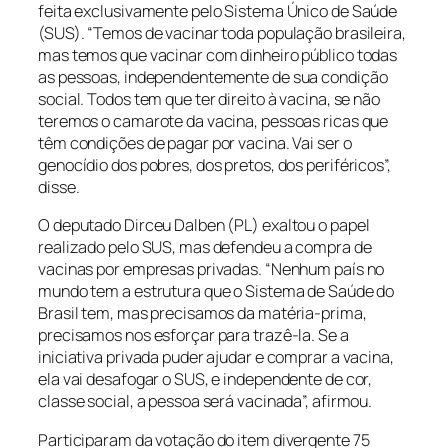
feita exclusivamente pelo Sistema Único de Saúde
(SUS). “Temos de vacinar toda população brasileira,
mas temos que vacinar com dinheiro público todas
as pessoas, independentemente de sua condição
social. Todos tem que ter direito à vacina, se não
teremos o camarote da vacina, pessoas ricas que
têm condições de pagar por vacina. Vai ser o
genocídio dos pobres, dos pretos, dos periféricos”,
disse.
O deputado Dirceu Dalben (PL) exaltou o papel
realizado pelo SUS, mas defendeu a compra de
vacinas por empresas privadas. “Nenhum país no
mundo tem a estrutura que o Sistema de Saúde do
Brasil tem, mas precisamos da matéria-prima,
precisamos nos esforçar para trazê-la. Se a
iniciativa privada puder ajudar e comprar a vacina,
ela vai desafogar o SUS, e independente de cor,
classe social, a pessoa será vacinada”, afirmou.
Participaram da votação do item divergente 75