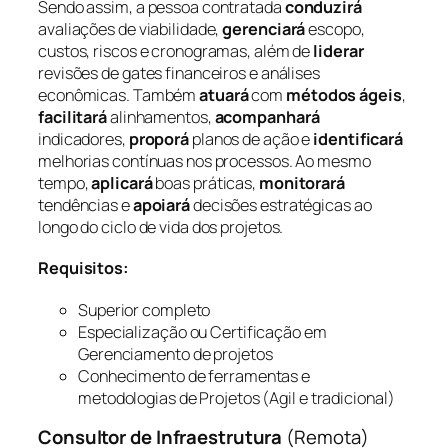
Sendo assim, a pessoa contratada
conduzirá
avaliações de viabilidade,
gerenciará
escopo,
custos, riscos e cronogramas, além de
liderar
revisões de gates financeiros e análises
econômicas. Também
atuará
com
métodos ágeis
,
facilitará
alinhamentos,
acompanhará
indicadores,
proporá
planos de ação e
identificará
melhorias contínuas nos processos. Ao mesmo
tempo,
aplicará
boas práticas,
monitorará
tendências e
apoiará
decisões estratégicas ao
longo do ciclo de vida dos projetos.
Requisitos:
Superior completo
Especialização ou Certificação em
Gerenciamento de projetos
Conhecimento de ferramentas e
metodologias de Projetos (Agil e tradicional)
Consultor de Infraestrutura
(Remota)