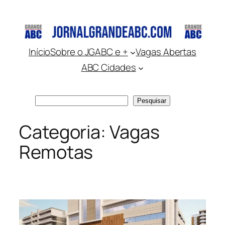
Pular
para
o
conteúdo
Início
Sobre o JGABC e +
Vagas Abertas
ABC Cidades
Pesquisar
Pesquisar
Categoria:
Vagas
Remotas