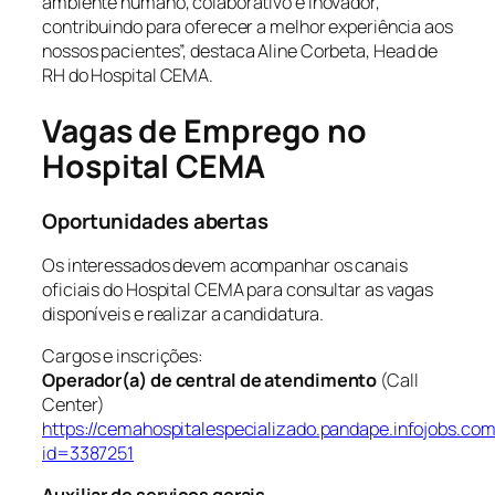
ambiente humano, colaborativo e inovador,
contribuindo para oferecer a melhor experiência aos
nossos pacientes
”, destaca Aline Corbeta, Head de
RH do Hospital CEMA.
Vagas de Emprego no
Hospital CEMA
Oportunidades abertas
Os interessados devem acompanhar os canais
oficiais do Hospital CEMA para consultar as vagas
disponíveis e realizar a candidatura.
Cargos e inscrições:
Operador(a) de central de atendimento
(Call
Center)
https://cemahospitalespecializado.pandape.infojobs.com
id=3387251