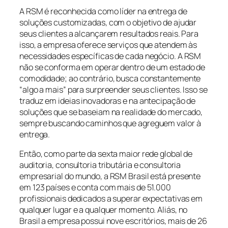
A RSM é reconhecida como líder na entrega de
soluções customizadas, com o objetivo de ajudar
seus clientes a alcançarem resultados reais. Para
isso, a empresa oferece serviços que atendem às
necessidades específicas de cada negócio. A RSM
não se conforma em operar dentro de um estado de
comodidade; ao contrário, busca constantemente
“algo a mais” para surpreender seus clientes. Isso se
traduz em ideias inovadoras e na antecipação de
soluções que se baseiam na realidade do mercado,
sempre buscando caminhos que agreguem valor à
entrega.
Então, como parte da sexta maior rede global de
auditoria, consultoria tributária e consultoria
empresarial do mundo, a RSM Brasil está presente
em 123 países e conta com mais de 51.000
profissionais dedicados a superar expectativas em
qualquer lugar e a qualquer momento. Aliás, no
Brasil a empresa possui nove escritórios, mais de 26