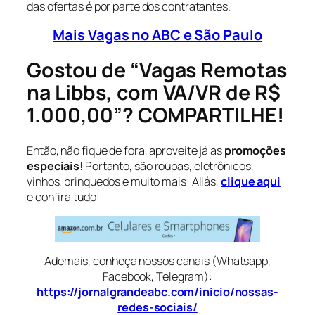
das ofertas é por parte dos contratantes.
Mais Vagas no ABC e São Paulo
Gostou de “Vagas Remotas
na Libbs, com VA/VR de R$
1.000,00”? COMPARTILHE!
Então, não fique de fora, aproveite já as
promoções
especiais
! Portanto, são roupas, eletrônicos,
vinhos, brinquedos e muito mais! Aliás,
clique aqui
e confira tudo!
Ademais, conheça nossos canais (Whatsapp,
Facebook, Telegram):
https://jornalgrandeabc.com/inicio/nossas-
redes-sociais/