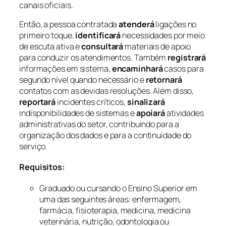
canais oficiais.
Então, a pessoa contratada
atenderá
ligações no
primeiro toque,
identificará
necessidades por meio
de escuta ativa e
consultará
materiais de apoio
para conduzir os atendimentos. Também
registrará
informações em sistema,
encaminhará
casos para
segundo nível quando necessário e
retornará
contatos com as devidas resoluções. Além disso,
reportará
incidentes críticos,
sinalizará
indisponibilidades de sistemas e
apoiará
atividades
administrativas do setor, contribuindo para a
organização dos dados e para a continuidade do
serviço.
Requisitos:
Graduado ou cursando o Ensino Superior em
uma das seguintes áreas: enfermagem,
farmácia, fisioterapia, medicina, medicina
veterinária, nutrição, odontologia ou