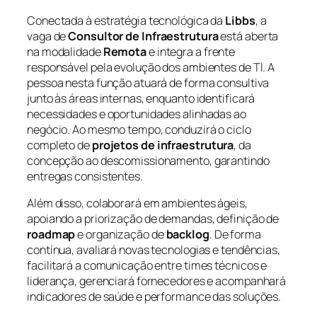
Conectada à estratégia tecnológica da
Libbs
, a
vaga de
Consultor de Infraestrutura
está aberta
na modalidade
Remota
e integra a frente
responsável pela evolução dos ambientes de TI. A
pessoa nesta função atuará de forma consultiva
junto às áreas internas, enquanto identificará
necessidades e oportunidades alinhadas ao
negócio. Ao mesmo tempo, conduzirá o ciclo
completo de
projetos de infraestrutura
, da
concepção ao descomissionamento, garantindo
entregas consistentes.
Além disso, colaborará em ambientes ágeis,
apoiando a priorização de demandas, definição de
roadmap
e organização de
backlog
. De forma
contínua, avaliará novas tecnologias e tendências,
facilitará a comunicação entre times técnicos e
liderança, gerenciará fornecedores e acompanhará
indicadores de saúde e performance das soluções.