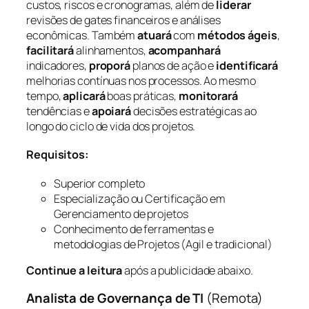
custos, riscos e cronogramas, além de
liderar
revisões de gates financeiros e análises
econômicas. Também
atuará
com
métodos ágeis
,
facilitará
alinhamentos,
acompanhará
indicadores,
proporá
planos de ação e
identificará
melhorias contínuas nos processos. Ao mesmo
tempo,
aplicará
boas práticas,
monitorará
tendências e
apoiará
decisões estratégicas ao
longo do ciclo de vida dos projetos.
Requisitos:
Superior completo
Especialização ou Certificação em
Gerenciamento de projetos
Conhecimento de ferramentas e
metodologias de Projetos (Agil e tradicional)
Continue a leitura
após a publicidade abaixo.
Analista de Governança de TI
(Remota)