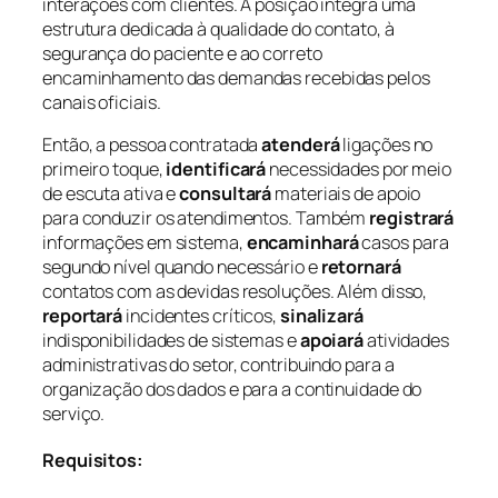
interações com clientes. A posição integra uma
estrutura dedicada à qualidade do contato, à
segurança do paciente e ao correto
encaminhamento das demandas recebidas pelos
canais oficiais.
Então, a pessoa contratada
atenderá
ligações no
primeiro toque,
identificará
necessidades por meio
de escuta ativa e
consultará
materiais de apoio
para conduzir os atendimentos. Também
registrará
informações em sistema,
encaminhará
casos para
segundo nível quando necessário e
retornará
contatos com as devidas resoluções. Além disso,
reportará
incidentes críticos,
sinalizará
indisponibilidades de sistemas e
apoiará
atividades
administrativas do setor, contribuindo para a
organização dos dados e para a continuidade do
serviço.
Requisitos: