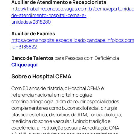
Auxiliar de Atendimento e Recepcionista
https://trabalheconosco.vagas.com.br/cema/oportunidade
de-atendimento-hospital-cema-e-
unidades/2818280
Auxiliar de Exames
https://cemahospitalespecializado.pandape.infojobs.com
id=3186822
Banco de Talentos
para Pessoas com Deficiência
Clique aqui
Sobre o Hospital CEMA
Com 50 anos de história, o Hospital CEMA é
referência nacional em oftalmologia e
otorrinolaringologia, além de reunir especialidades
complementares como bucomaxilofacial, cirurgia
plástica estética, distúrbios da ATM, fonoaudiologia,
medicina do sono e vascular. Unindo tradição e
excelência, a instituição possui a Acreditação ONA