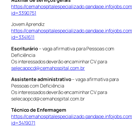
Auxiliar de serviços gerais
https://cemahospitalespecializado.pandape.infojobs.com
id=3390751
Jovem Aprendiz
https://cemahospitalespecializado.pandape.infojobs.com
id=3341611
Escriturário
– vaga afirmativa para Pessoas com
Deficiência
Os interessados deverão encaminhar CV para
selecaopcd@cemahospital.com.br
Assistente administrativo
– vaga afirmativa para
Pessoas com Deficiência
Os interessados deverão encaminhar CV para
selecaopcd@cemahospital.com.br
Técnico de Enfermagem
https://cemahospitalespecializado.pandape.infojobs.com
id=3419071