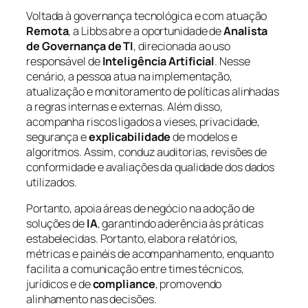
Voltada à governança tecnológica e com atuação
Remota
, a Libbs abre a oportunidade de
Analista
de Governança de TI
, direcionada ao uso
responsável de
Inteligência Artificial
. Nesse
cenário, a pessoa atua na implementação,
atualização e monitoramento de políticas alinhadas
a regras internas e externas. Além disso,
acompanha riscos ligados a vieses, privacidade,
segurança e
explicabilidade
de modelos e
algoritmos. Assim, conduz auditorias, revisões de
conformidade e avaliações da qualidade dos dados
utilizados.
Portanto, apoia áreas de negócio na adoção de
soluções de
IA
, garantindo aderência às práticas
estabelecidas. Portanto, elabora relatórios,
métricas e painéis de acompanhamento, enquanto
facilita a comunicação entre times técnicos,
jurídicos e de
compliance
, promovendo
alinhamento nas decisões.