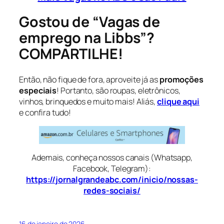
Gostou de “Vagas de
emprego na Libbs”?
COMPARTILHE!
Então, não fique de fora, aproveite já as
promoções
especiais
! Portanto, são roupas, eletrônicos,
vinhos, brinquedos e muito mais! Aliás,
clique aqui
e confira tudo!
Ademais, conheça nossos canais (Whatsapp,
Facebook, Telegram):
https://jornalgrandeabc.com/inicio/nossas-
redes-sociais/
16 de janeiro de 2026