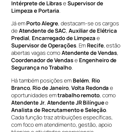
Intérprete de Libras
e
Supervisor de
Limpeza e Portaria
.
Já em
Porto Alegre
, destacam-se os cargos
de
Atendente de SAC
,
Auxiliar de Elétrica
Predial
,
Encarregado de Limpeza
e
Supervisor de Operações
. Em
Recife
, estão
abertas vagas como
Atendente de Vendas
,
Coordenador de Vendas
e
Engenheiro de
Segurança no Trabalho
.
Há também posições em
Belém
,
Rio
Branco
,
Rio de Janeiro
,
Volta Redonda
e
oportunidades em
trabalho remoto
, como
Atendente Jr
,
Atendente JR Bilíngue
e
Analista de Recrutamento e Seleção
.
Cada função traz atribuições específicas,
com foco em atendimento, gestão, apoio
técnico e atividades operacionais.