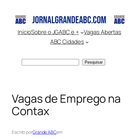
Pular
para
o
conteúdo
Início
Sobre o JGABC e +
Vagas Abertas
ABC Cidades
Pesquisar
Pesquisar
Vagas de Emprego na
Contax
Escrito por
Grande ABC
em