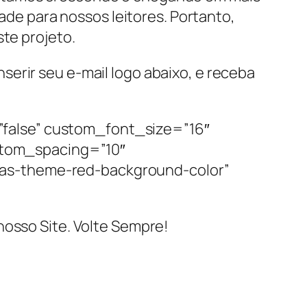
dade para nossos leitores. Portanto,
ste projeto.
erir seu e-mail logo abaixo, e receba
false” custom_font_size=”16″
tom_spacing=”10″
has-theme-red-background-color”
nosso Site. Volte Sempre!