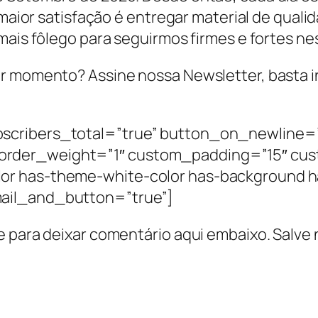
 maior satisfação é entregar material de quali
mais fôlego para seguirmos firmes e fortes ne
r momento? Assine nossa Newsletter, basta ins
scribers_total=”true” button_on_newline=”
order_weight=”1″ custom_padding=”15″ cus
or has-theme-white-color has-background 
ail_and_button=”true”]
e para deixar comentário aqui embaixo. Salve 