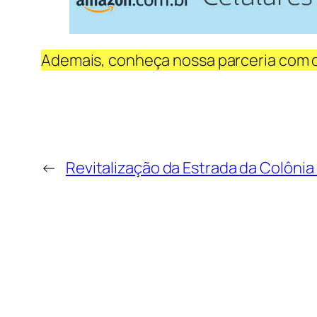
Ademais, conheça nossa parceria com 
←
Revitalização da Estrada da Colônia 