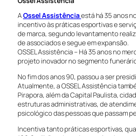
Ossel Assistência
A
Ossel Assistência
está há 35 anos n
incentivo às práticas esportivas e servi
de marca, segundo levantamento realizad
de associados e segue em expansão.
OSSEL Assistência – Há 35 anos no merc
projeto inovador no segmento funerário,
No fim dos anos 90, passou a ser presid
Atualmente, a OSSEL Assistência também
Pirapora, além da Capital Paulista, cid
estruturas administrativas, de atendi
psicológico das pessoas que passam pel
Incentiva tanto práticas esportivas, qua