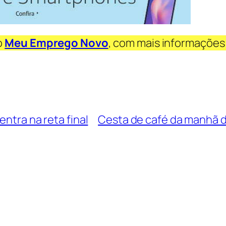
o
Meu Emprego Novo
, com mais informações
entra na reta final
Cesta de café da manhã de