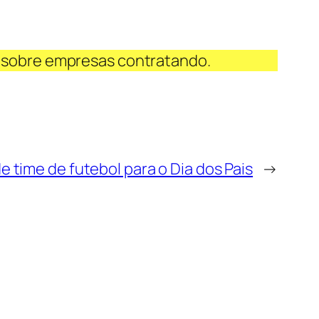
 sobre empresas contratando.
 time de futebol para o Dia dos Pais
→