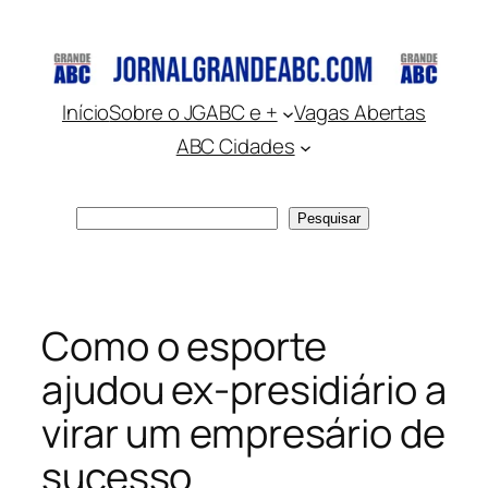
Pular
para
o
conteúdo
Início
Sobre o JGABC e +
Vagas Abertas
ABC Cidades
Pesquisar
Pesquisar
Como o esporte
ajudou ex-presidiário a
virar um empresário de
sucesso