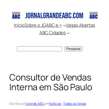
Pular
para
o
conteúdo
Início
Sobre o JGABC e +
Vagas Abertas
ABC Cidades
Pesquisar
Pesquisar
Consultor de Vendas
Interna em São Paulo
Escrito por
Grande ABC
em
Notícias
, 
Todas as Vagas