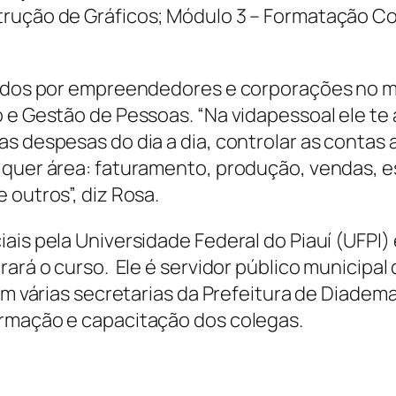
rução de Gráficos; Módulo 3 – Formatação Con
zados por empreendedores e corporações no m
o e Gestão de Pessoas. “Na vidapessoal ele t
s despesas do dia a dia, controlar as contas a
lquer área: faturamento, produção, vendas, e
 outros”, diz Rosa.
ais pela Universidade Federal do Piauí (UFPI) 
rará o curso. Ele é servidor público municip
 em várias secretarias da Prefeitura de Diade
ormação e capacitação dos colegas.