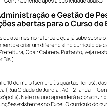
Continue lendo após a publicidade abaixo
Administração e Gestão de Pe
ções abertas para o Curso de 
os ou até mesmo reforce o que já sabe sobre o 
mento e criar um diferencial no currículo de c
refeitura, Odair Cabrera. Portanto, veja nest
 Bisi)
il e 10 de maio (sempre às quartas-feiras), da
a (Rua Cidade de Jundiaí, 40 – 2º andar – Cen
ópolis). Nele o aluno aprenderá a construir pl
unções existentes no Excel. O currículo do cu