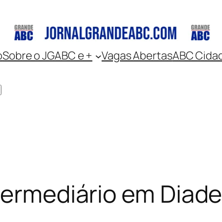
o
Sobre o JGABC e +
Vagas Abertas
ABC Cida
ntermediário em Diad