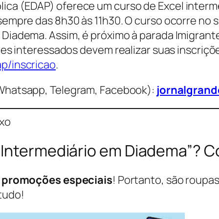
ica (EDAP) oferece um curso de Excel interme
 sempre das 8h30 às 11h30. O curso ocorre no 
e Diadema. Assim, é próximo à parada Imigran
dores interessados devem realizar suas inscriç
ap/inscricao
.
Whatsapp, Telegram, Facebook):
jornalgran
ixo
 Intermediário em Diadema”? C
s
promoções especiais
! Portanto, são roupas
tudo!