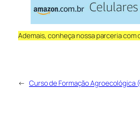
Ademais, conheça nossa parceria com 
←
Curso de Formação Agroecológica (G