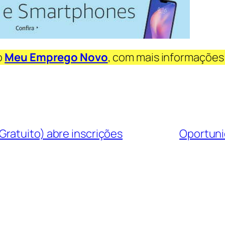
o
Meu Emprego Novo
, com mais informações
ratuito) abre inscrições
Oportuni