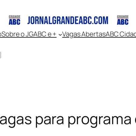
o
Sobre o JGABC e +
Vagas Abertas
ABC Cida
vagas para programa 