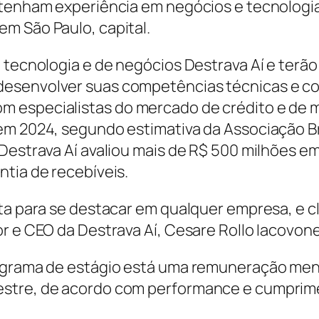
 tenham experiência em negócios e tecnologia 
em São Paulo, capital.
e tecnologia e de negócios Destrava Aí e terã
desenvolver suas competências técnicas e c
m especialistas do mercado de crédito e de 
em 2024, segundo estimativa da Associação B
Destrava Aí avaliou mais de R$ 500 milhões em
ntia de recebíveis.
nta para se destacar em qualquer empresa, e 
or e CEO da Destrava Aí, Cesare Rollo Iacovon
rograma de estágio está uma remuneração me
estre, de acordo com performance e cumpri