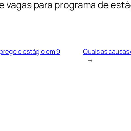
re vagas para programa de está
prego e estágio em 9
Quais as causas
→