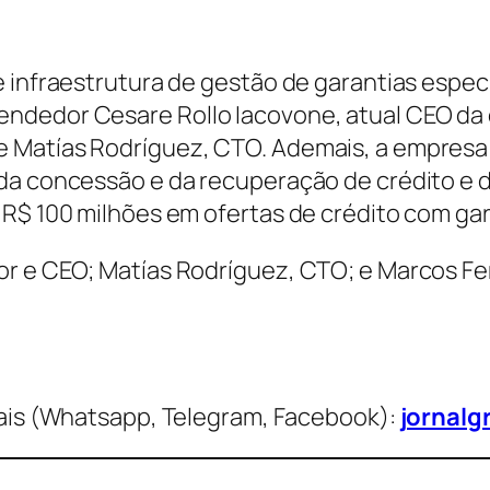
 infraestrutura de gestão de garantias especi
ndedor Cesare Rollo Iacovone, atual CEO da
 Matías Rodríguez, CTO. Ademais, a empresa
da concessão e da recuperação de crédito e d
 R$ 100 milhões em ofertas de crédito com gar
or e CEO; Matías Rodríguez, CTO; e Marcos F
is (Whatsapp, Telegram, Facebook):
jornalg