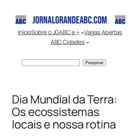
Pular
para
o
conteúdo
Início
Sobre o JGABC e +
Vagas Abertas
ABC Cidades
Pesquisar
Pesquisar
Dia Mundial da Terra:
Os ecossistemas
locais e nossa rotina