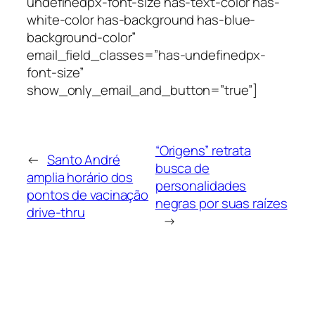
undefinedpx-font-size has-text-color has-
white-color has-background has-blue-
background-color”
email_field_classes=”has-undefinedpx-
font-size”
show_only_email_and_button=”true”]
“Origens” retrata
←
Santo André
busca de
amplia horário dos
personalidades
pontos de vacinação
negras por suas raízes
drive-thru
→