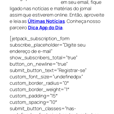
em seu email, fique
ligado nas notícias e matérias do jornal
assim que estiverem online. Então, aproveite
e leia as
Últimas Notícias
. Conheça nosso
parceiro
Dica App do Dia
.
[jetpack_subscription_form
subscribe_placeholder=”Digite seu
endereço de e-mail”
show_subscribers_total=”true”
button_on_newline=”true”
submit_button_text=”Registrar-se”
custom_font_size=”undefinedpx”
custom_border_radius=”0″
custom_border_weight=”1″
custom_padding=”15″
custom_spacing=”10″
submit_button_classes=”has-