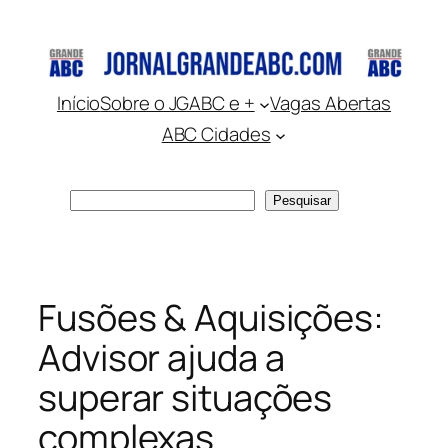
Pular
para
o
conteúdo
Início
Sobre o JGABC e +
Vagas Abertas
ABC Cidades
Pesquisar
Pesquisar
Fusões & Aquisições:
Advisor ajuda a
superar situações
complexas