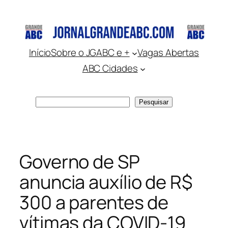
Pular
para
o
conteúdo
Início
Sobre o JGABC e +
Vagas Abertas
ABC Cidades
Pesquisar
Pesquisar
Governo de SP
anuncia auxílio de R$
300 a parentes de
vítimas da COVID-19