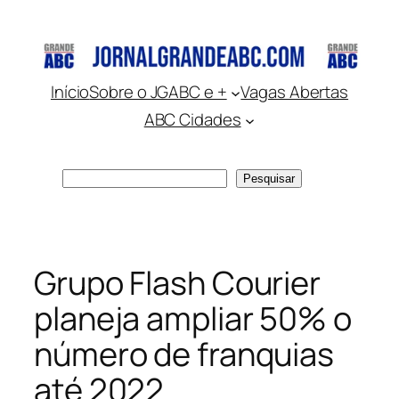
Pular
para
o
conteúdo
Início
Sobre o JGABC e +
Vagas Abertas
ABC Cidades
Pesquisar
Pesquisar
Grupo Flash Courier
planeja ampliar 50% o
número de franquias
até 2022