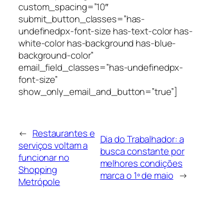
custom_spacing=”10″
submit_button_classes=”has-
undefinedpx-font-size has-text-color has-
white-color has-background has-blue-
background-color”
email_field_classes=”has-undefinedpx-
font-size”
show_only_email_and_button=”true”]
←
Restaurantes e
Dia do Trabalhador: a
serviços voltam a
busca constante por
funcionar no
melhores condições
Shopping
marca o 1º de maio
→
Metrópole