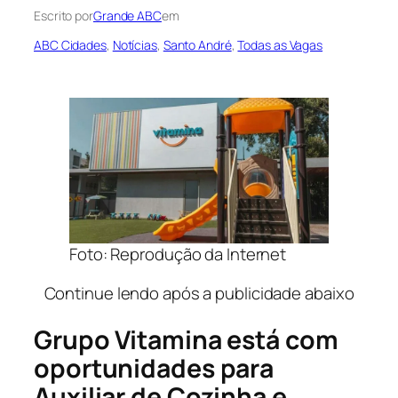
Escrito por
Grande ABC
em
ABC Cidades
, 
Notícias
, 
Santo André
, 
Todas as Vagas
Foto: Reprodução da Internet
Continue lendo após a publicidade abaixo
Grupo Vitamina está com
oportunidades para
Auxiliar de Cozinha e