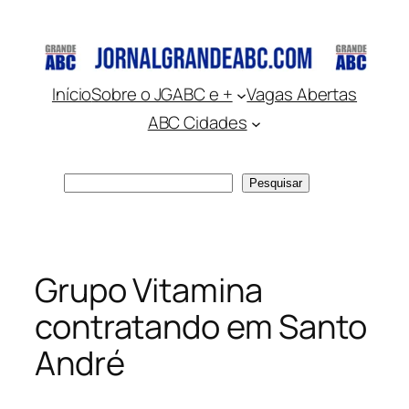
Pular
para
o
conteúdo
Início
Sobre o JGABC e +
Vagas Abertas
ABC Cidades
Pesquisar
Pesquisar
Grupo Vitamina
contratando em Santo
André