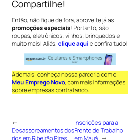
Compartilhe!
Então, não fique de fora, aproveite já as
promoções especiais
! Portanto, são
roupas, eletrônicos, vinhos, brinquedos e
muito mais! Aliás,
clique aqui
e confira tudo!
Ademais, conheça nossa parceria com o
Meu Emprego Novo
, com mais informações
sobre empresas contratando.
←
Inscrições para a
Desassoreamentos dos
Frente de Trabalho
rios em Ribeirão Pires
em Mauá
→