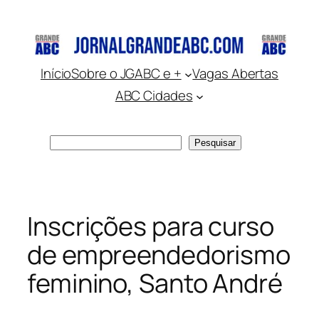
Pular
para
o
conteúdo
Início
Sobre o JGABC e +
Vagas Abertas
ABC Cidades
Pesquisar
Pesquisar
Inscrições para curso
de empreendedorismo
feminino, Santo André