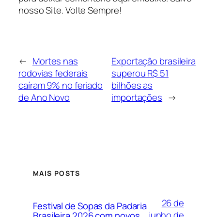
nosso Site. Volte Sempre!
←
Mortes nas
Exportação brasileira
rodovias federais
superou R$ 51
caíram 9% no feriado
bilhões as
de Ano Novo
importações
→
MAIS POSTS
26 de
Festival de Sopas da Padaria
junho de
Brasileira 2026 com novos