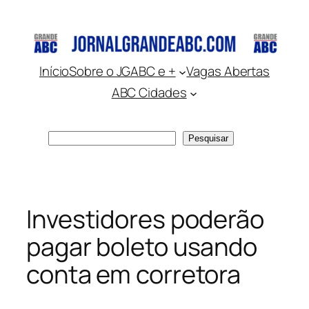
Pular
para
o
conteúdo
Início
Sobre o JGABC e +
Vagas Abertas
ABC Cidades
Pesquisar
Pesquisar
Investidores poderão
pagar boleto usando
conta em corretora