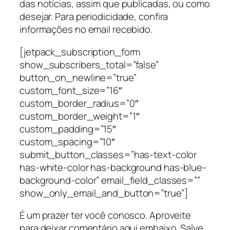
das notícias, assim que publicadas, ou como
desejar. Para periodicidade, confira
informações no email recebido.
[jetpack_subscription_form
show_subscribers_total=”false”
button_on_newline=”true”
custom_font_size=”16″
custom_border_radius=”0″
custom_border_weight=”1″
custom_padding=”15″
custom_spacing=”10″
submit_button_classes=”has-text-color
has-white-color has-background has-blue-
background-color” email_field_classes=””
show_only_email_and_button=”true”]
É um prazer ter você conosco. Aproveite
para deixar comentário aqui embaixo. Salve