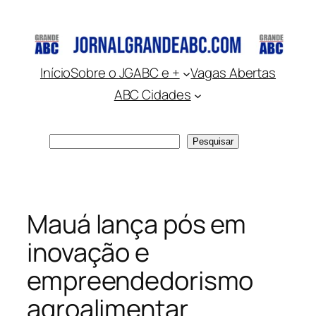
Pular
para
o
conteúdo
Início
Sobre o JGABC e +
Vagas Abertas
ABC Cidades
Pesquisar
Pesquisar
Mauá lança pós em
inovação e
empreendedorismo
agroalimentar