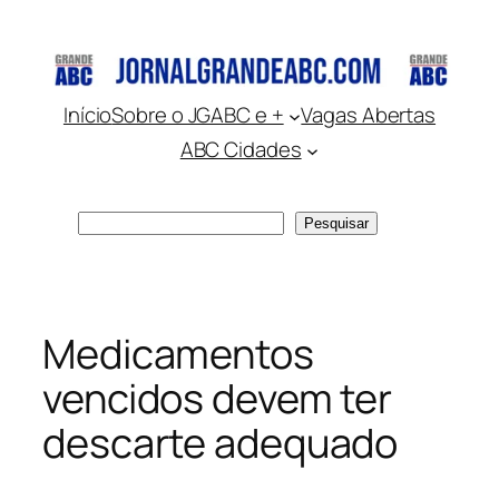
Pular
para
o
conteúdo
Início
Sobre o JGABC e +
Vagas Abertas
ABC Cidades
Pesquisar
Pesquisar
Medicamentos
vencidos devem ter
descarte adequado