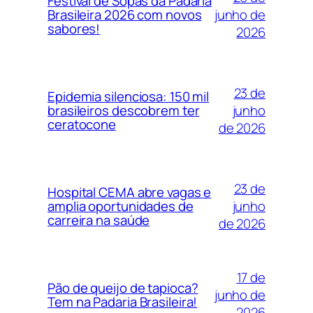
Festival de Sopas da Padaria
junho de
Brasileira 2026 com novos
sabores!
2026
23 de
Epidemia silenciosa: 150 mil
junho
brasileiros descobrem ter
ceratocone
de 2026
23 de
Hospital CEMA abre vagas e
junho
amplia oportunidades de
carreira na saúde
de 2026
17 de
Pão de queijo de tapioca?
junho de
Tem na Padaria Brasileira!
2026