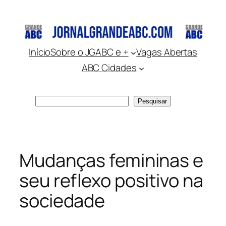
Pular
para
o
conteúdo
Início
Sobre o JGABC e +
Vagas Abertas
ABC Cidades
Pesquisar
Pesquisar
Mudanças femininas e
seu reflexo positivo na
sociedade