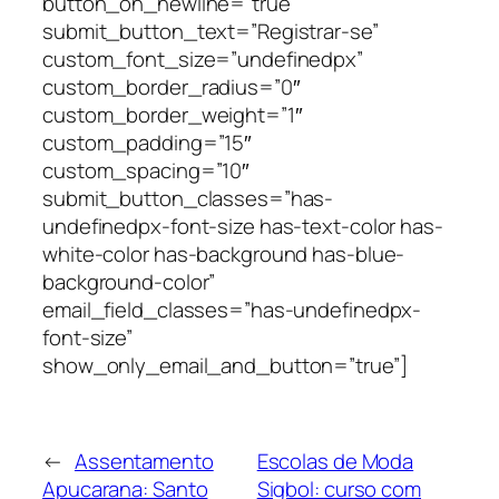
button_on_newline=”true”
submit_button_text=”Registrar-se”
custom_font_size=”undefinedpx”
custom_border_radius=”0″
custom_border_weight=”1″
custom_padding=”15″
custom_spacing=”10″
submit_button_classes=”has-
undefinedpx-font-size has-text-color has-
white-color has-background has-blue-
background-color”
email_field_classes=”has-undefinedpx-
font-size”
show_only_email_and_button=”true”]
←
Assentamento
Escolas de Moda
Apucarana: Santo
Sigbol: curso com