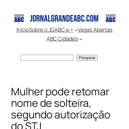
Pular
para
o
conteúdo
Início
Sobre o JGABC e +
Vagas Abertas
ABC Cidades
Pesquisar
Pesquisar
Mulher pode retomar
nome de solteira,
segundo autorização
do STJ