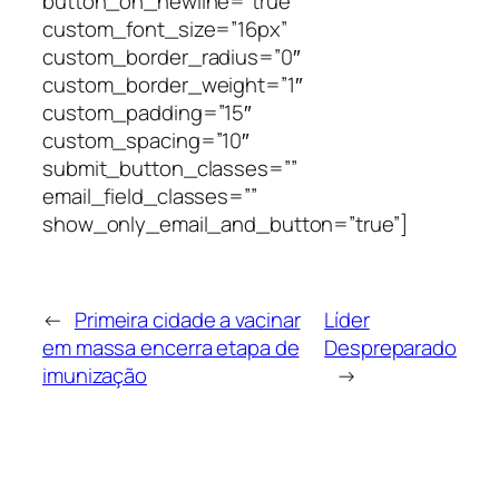
button_on_newline=”true”
custom_font_size=”16px”
custom_border_radius=”0″
custom_border_weight=”1″
custom_padding=”15″
custom_spacing=”10″
submit_button_classes=””
email_field_classes=””
show_only_email_and_button=”true”]
←
Primeira cidade a vacinar
Líder
em massa encerra etapa de
Despreparado
imunização
→