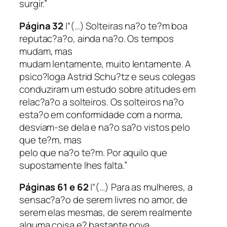
surgir.”
Página 32
|“(…) Solteiras na?o te?m boa
reputac?a?o, ainda na?o. Os tempos
mudam, mas
mudam lentamente, muito lentamente. A
psico?loga Astrid Schu?tz e seus colegas
conduziram um estudo sobre atitudes em
relac?a?o a solteiros. Os solteiros na?o
esta?o em conformidade com a norma,
desviam-se dela e na?o sa?o vistos pelo
que te?m, mas
pelo que na?o te?m. Por aquilo que
supostamente lhes falta.”
Páginas 61 e 62
|“(…) Para as mulheres, a
sensac?a?o de serem livres no amor, de
serem elas mesmas, de serem realmente
alguma coisa e? bastante nova.