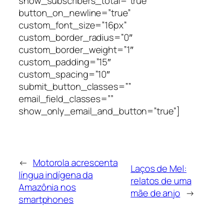
show_subscribers_total=”true”
button_on_newline=”true”
custom_font_size=”16px”
custom_border_radius=”0″
custom_border_weight=”1″
custom_padding=”15″
custom_spacing=”10″
submit_button_classes=””
email_field_classes=””
show_only_email_and_button=”true”]
←
Motorola acrescenta
Laços de Mel:
língua indígena da
relatos de uma
Amazônia nos
mãe de anjo
→
smartphones