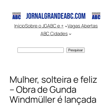
Pular
para
o
conteúdo
Início
Sobre o JGABC e +
Vagas Abertas
ABC Cidades
Pesquisar
Pesquisar
Mulher, solteira e feliz
– Obra de Gunda
Windmüller é lançada