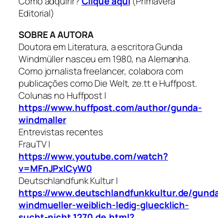
Como adquirir?
Clique aqui
(Primavera
Editorial)
SOBRE A AUTORA
Doutora em Literatura, a escritora Gunda
Windmüller nasceu em 1980, na Alemanha.
Como jornalista freelancer, colabora com
publicações como Die Welt, ze.tt e Huffpost.
Colunas no Huffpost |
https://www.huffpost.com/author/gunda-
windmaller
Entrevistas recentes
FrauTV |
https://www.youtube.com/watch?
v=MFnJPxlCyW0
Deutschlandfunk Kultur |
https://www.deutschlandfunkkultur.de/gund
windmueller-weiblich-ledig-gluecklich-
sucht-nicht.1270.de.html?