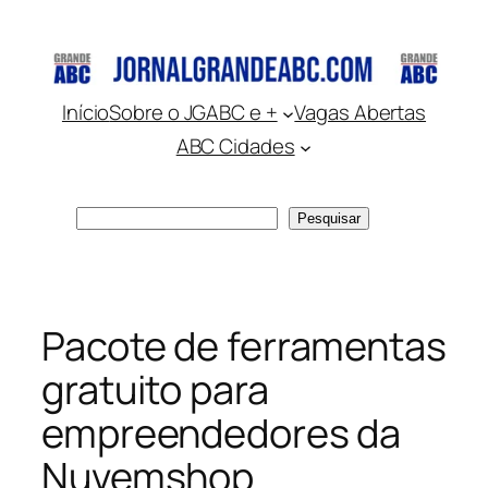
Pular
para
o
conteúdo
Início
Sobre o JGABC e +
Vagas Abertas
ABC Cidades
Pesquisar
Pesquisar
Pacote de ferramentas
gratuito para
empreendedores da
Nuvemshop