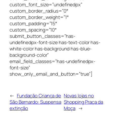
custom_font_size=”undefinedpx”
custom_border_radius=”0″
custom_border_weight=”1″
custom_padding=”15″
custom_spacing=”10″
submit_button_classes=”has-
undefinedpx-font-size has-text-color has-
white-color has-background has-blue-
background-color”
email_field_classes=”has-undefinedpx-
font-size”
show_only_email_and_button=”true”]
←
Fundação Criança de
Novas lojas no
São Bernardo: Suspensa
Shopping Praça da
extinção
Moça
→