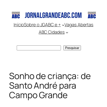
Pular
para
o
conteúdo
Início
Sobre o JGABC e +
Vagas Abertas
ABC Cidades
Pesquisar
Pesquisar
Sonho de criança: de
Santo André para
Campo Grande