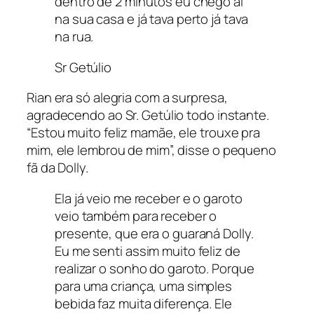
dentro de 2 minutos eu chego aí
na sua casa e já tava perto já tava
na rua.
Sr Getúlio
Rian era só alegria com a surpresa,
agradecendo ao Sr. Getúlio todo instante.
“
Estou muito feliz mamãe, ele trouxe pra
mim, ele lembrou de mim
”, disse o pequeno
fã da Dolly.
Ela já veio me receber e o garoto
veio também para receber o
presente, que era o guaraná Dolly.
Eu me senti assim muito feliz de
realizar o sonho do garoto. Porque
para uma criança, uma simples
bebida faz muita diferença. Ele