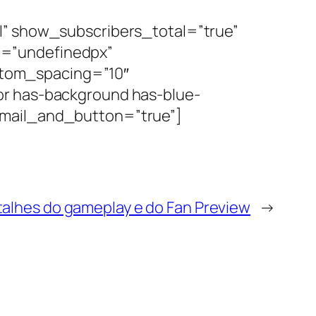
l” show_subscribers_total=”true”
e=”undefinedpx”
tom_spacing=”10″
or has-background has-blue-
email_and_button=”true”]
etalhes do gameplay e do Fan Preview
→