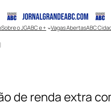
o
Sobre o JGABC e +
Vagas Abertas
ABC Cida
ão de renda extra c