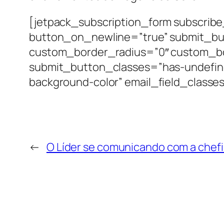
[jetpack_subscription_form subscribe
button_on_newline=”true” submit_bu
custom_border_radius=”0″ custom_b
submit_button_classes=”has-undefined
background-color” email_field_class
←
O Líder se comunicando com a chefi