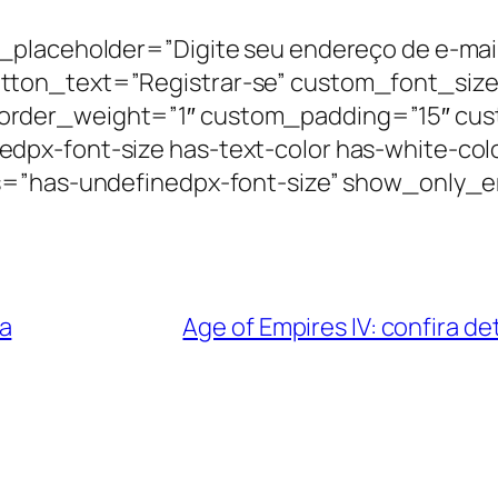
_placeholder=”Digite seu endereço de e-mai
tton_text=”Registrar-se” custom_font_siz
order_weight=”1″ custom_padding=”15″ cus
px-font-size has-text-color has-white-col
es=”has-undefinedpx-font-size” show_only_
a
Age of Empires IV: confira d