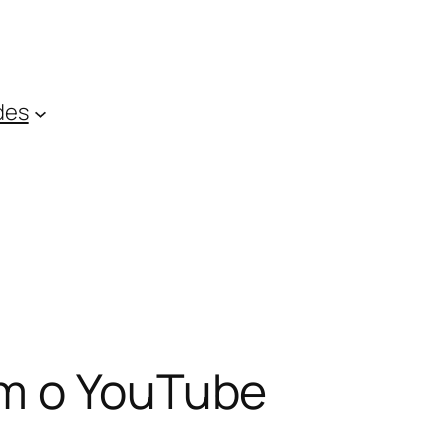
des
om o YouTube