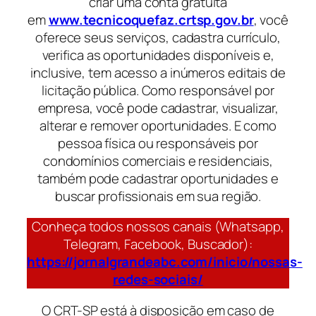
criar uma conta gratuita
em
www.tecnicoquefaz.crtsp.gov.br
, você
oferece seus serviços, cadastra currículo,
verifica as oportunidades disponíveis e,
inclusive, tem acesso a inúmeros editais de
licitação pública. Como responsável por
empresa, você pode cadastrar, visualizar,
alterar e remover oportunidades. E como
pessoa física ou responsáveis por
condomínios comerciais e residenciais,
também pode cadastrar oportunidades e
buscar profissionais em sua região.
Conheça todos nossos canais (Whatsapp,
Telegram, Facebook, Buscador):
https://jornalgrandeabc.com/inicio/nossas-
redes-sociais/
O CRT-SP está à disposição em caso de