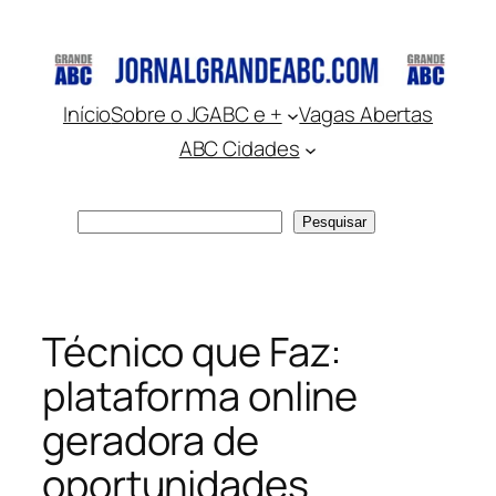
Pular
para
o
conteúdo
Início
Sobre o JGABC e +
Vagas Abertas
ABC Cidades
Pesquisar
Pesquisar
Técnico que Faz:
plataforma online
geradora de
oportunidades