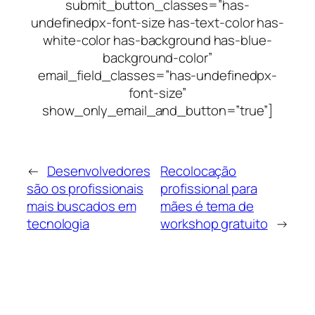
submit_button_classes=”has-
undefinedpx-font-size has-text-color has-
white-color has-background has-blue-
background-color”
email_field_classes=”has-undefinedpx-
font-size”
show_only_email_and_button=”true”]
←
Desenvolvedores
Recolocação
são os profissionais
profissional para
mais buscados em
mães é tema de
tecnologia
workshop gratuito
→