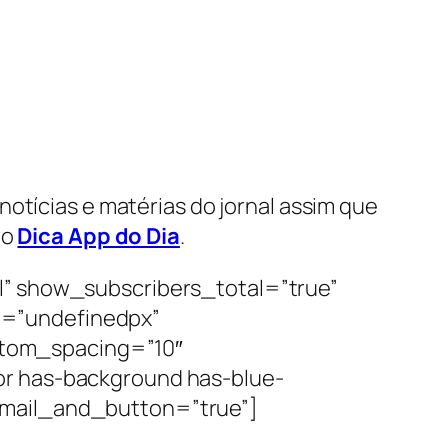
otícias e matérias do jornal assim que
ro
Dica App do Dia
.
l” show_subscribers_total=”true”
e=”undefinedpx”
tom_spacing=”10″
or has-background has-blue-
email_and_button=”true”]