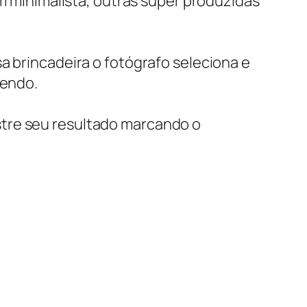
minimalista, outras super produzidas
a brincadeira o fotógrafo seleciona e
lendo.
stre seu resultado marcando o