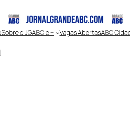
o
Sobre o JGABC e +
Vagas Abertas
ABC Cida