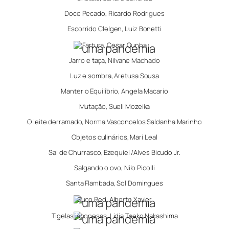
Doce Pecado, Ricardo Rodrigues
Escorrido Clelgen, Luiz Bonetti
Fartura, Cesar Cunha
Jarro e taça, Nilvane Machado
Luz e sombra, Aretusa Sousa
Manter o Equilíbrio, Angela Macario
Mutação, Sueli Mozeika
O leite derramado, Norma Vasconcelos Saldanha Marinho
Objetos culinários, Mari Leal
Sal de Churrasco, Ezequiel /Alves Bicudo Jr.
Salgando o ovo, Nilo Picolli
Santa Flambada, Sol Domingues
Suco Red, Alberto Xavier
Tigelas japonesas, Lidia Taeko Nakashima