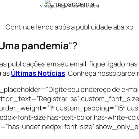
Vintage, Magali Antunes Maschi
Continue lendo após a publicidade abaixo
Uma pandemia
“?
 publicações em seu email, fique ligado nas n
a as
Últimas Notícias
. Conheça nosso parcei
_placeholder=”Digite seu endereço de e-mai
tton_text=”Registrar-se” custom_font_siz
order_weight=”1″ custom_padding=”15″ cus
px-font-size has-text-color has-white-col
es=”has-undefinedpx-font-size” show_only_