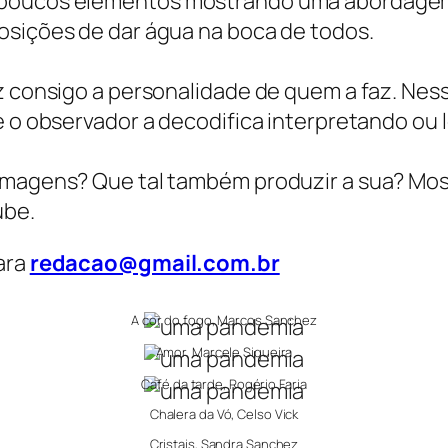
 poucos elementos mostrando uma abordagem 
osições de dar água na boca de todos.
z consigo a personalidade de quem a faz. Ness
e o observador a decodifica interpretando ou 
 imagens? Que tal também produzir a sua? Mo
ube.
ara
redacao@gmail.com.br
A cor do fogo, Marcos Sanchez
Amor, Marcele Siqueira
Café da tarde, Rogério Faria
Chalera da Vó, Celso Vick
Cristais, Sandra Sanchez