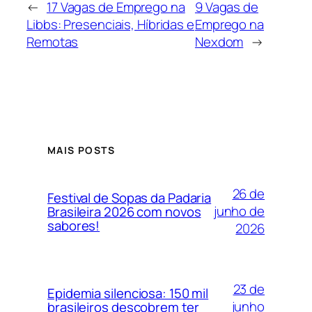
←
17 Vagas de Emprego na
9 Vagas de
Libbs: Presenciais, Híbridas e
Emprego na
Remotas
Nexdom
→
MAIS POSTS
26 de
Festival de Sopas da Padaria
junho de
Brasileira 2026 com novos
sabores!
2026
23 de
Epidemia silenciosa: 150 mil
junho
brasileiros descobrem ter