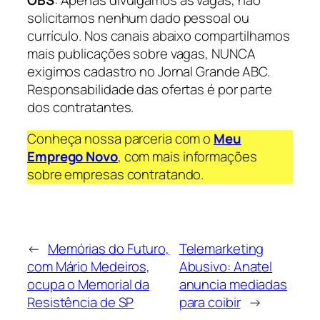
OBS
: Apenas divulgamos as vagas, não
solicitamos nenhum dado pessoal ou
currículo. Nos canais abaixo compartilhamos
mais publicações sobre vagas, NUNCA
exigimos cadastro no Jornal Grande ABC.
Responsabilidade das ofertas é por parte
dos contratantes.
Conheça nossa parceria com o
Meu
Emprego Novo
, com mais informações
sobre empresas contratando.
←
Memórias do Futuro,
Telemarketing
com Mário Medeiros,
Abusivo: Anatel
ocupa o Memorial da
anuncia mediadas
Resistência de SP
para coibir
→