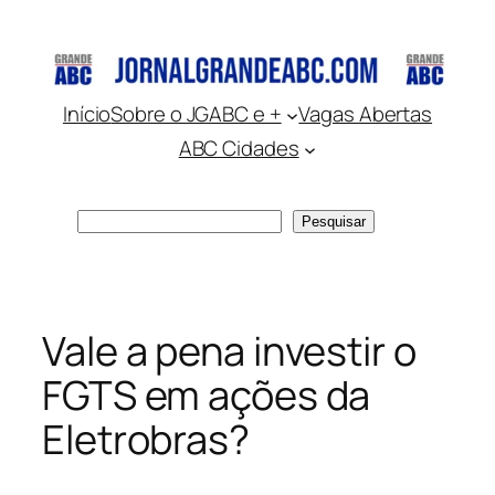
Pular
para
o
conteúdo
Início
Sobre o JGABC e +
Vagas Abertas
ABC Cidades
Pesquisar
Pesquisar
Vale a pena investir o
FGTS em ações da
Eletrobras?