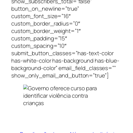
show_subscribers_total=”false”
button_on_newline=”true”
custom_font_size=”16″
custom_border_radius=”0″
custom_border_weight=”1″
custom_padding=”15″
custom_spacing=”10″
submit_button_classes=”has-text-color
has-white-color has-background has-blue-
background-color” email_field_classes=””
show_only_email_and_button=”true”]