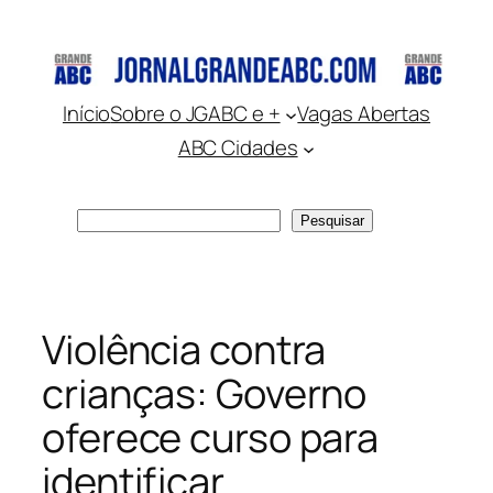
Pular
para
o
conteúdo
Início
Sobre o JGABC e +
Vagas Abertas
ABC Cidades
Pesquisar
Pesquisar
Violência contra
crianças: Governo
oferece curso para
identificar