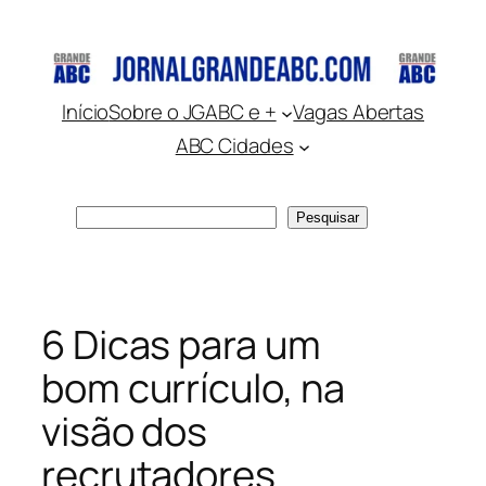
Pular
para
o
conteúdo
Início
Sobre o JGABC e +
Vagas Abertas
ABC Cidades
Pesquisar
Pesquisar
6 Dicas para um
bom currículo, na
visão dos
recrutadores