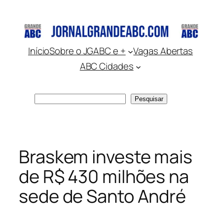
Pular
para
o
conteúdo
Início
Sobre o JGABC e +
Vagas Abertas
ABC Cidades
Pesquisar
Pesquisar
Braskem investe mais
de R$ 430 milhões na
sede de Santo André