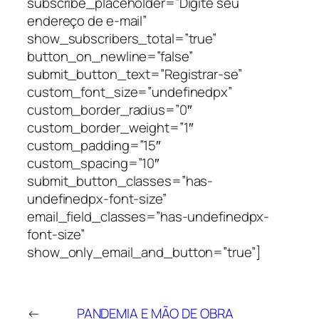
subscribe_placeholder=”Digite seu
endereço de e-mail”
show_subscribers_total=”true”
button_on_newline=”false”
submit_button_text=”Registrar-se”
custom_font_size=”undefinedpx”
custom_border_radius=”0″
custom_border_weight=”1″
custom_padding=”15″
custom_spacing=”10″
submit_button_classes=”has-
undefinedpx-font-size”
email_field_classes=”has-undefinedpx-
font-size”
show_only_email_and_button=”true”]
←
PANDEMIA E MÃO DE OBRA