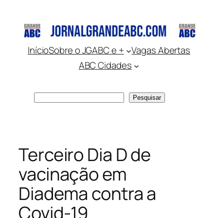
Pular
para
o
conteúdo
Início
Sobre o JGABC e +
Vagas Abertas
ABC Cidades
Pesquisar
Pesquisar
Terceiro Dia D de
vacinação em
Diadema contra a
Covid-19