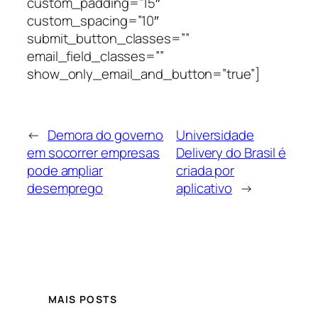
custom_padding=”15″
custom_spacing=”10″
submit_button_classes=””
email_field_classes=””
show_only_email_and_button=”true”]
←
Demora do governo
Universidade
em socorrer empresas
Delivery do Brasil é
pode ampliar
criada por
desemprego
aplicativo
→
MAIS POSTS