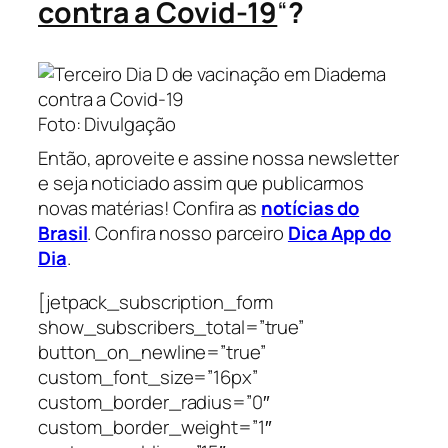
contra a Covid-19
“
?
Foto: Divulgação
Então, aproveite e assine nossa newsletter
e seja noticiado assim que publicarmos
novas matérias! Confira as
notícias do
Brasil
. Confira nosso parceiro
Dica App do
Dia
.
[jetpack_subscription_form
show_subscribers_total=”true”
button_on_newline=”true”
custom_font_size=”16px”
custom_border_radius=”0″
custom_border_weight=”1″