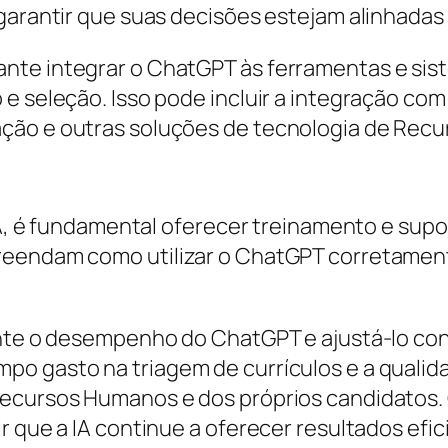
 garantir que suas decisões estejam alinhadas
te integrar o ChatGPT às ferramentas e siste
 e seleção. Isso pode incluir a integração c
ação e outras soluções de tecnologia de Rec
 IA, é fundamental oferecer treinamento e sup
reendam como utilizar o ChatGPT corretament
ente o desempenho do ChatGPT e ajustá-lo conf
po gasto na triagem de currículos e a quali
Recursos Humanos e dos próprios candidatos. 
r que a IA continue a oferecer resultados efi