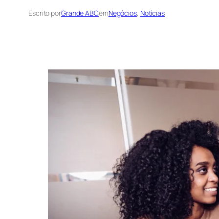
Escrito por
Grande ABC
em
Negócios
, 
Notícias