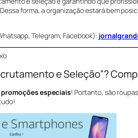
tamento e seleção e garantindo que profissio
 Dessa forma, a organização estará bem posic
Whatsapp, Telegram, Facebook):
jornalgran
ixo
crutamento e Seleção”? Compa
s
promoções especiais
! Portanto, são roupas
tudo!