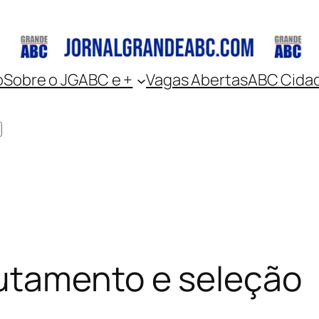
o
Sobre o JGABC e +
Vagas Abertas
ABC Cida
utamento e seleção