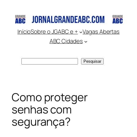
Pular
para
o
conteúdo
Início
Sobre o JGABC e +
Vagas Abertas
ABC Cidades
Pesquisar
Pesquisar
Como proteger
senhas com
segurança?