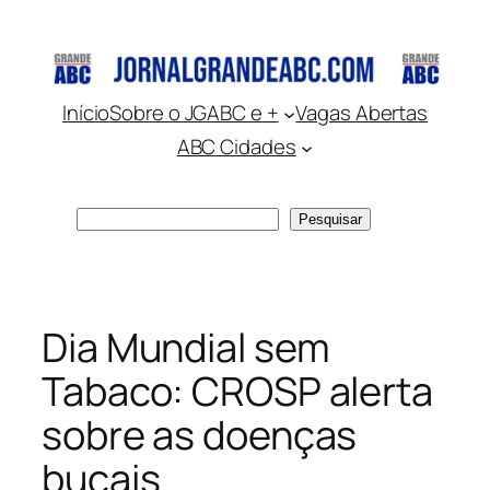
Pular
para
o
conteúdo
Início
Sobre o JGABC e +
Vagas Abertas
ABC Cidades
Pesquisar
Pesquisar
Dia Mundial sem
Tabaco: CROSP alerta
sobre as doenças
bucais