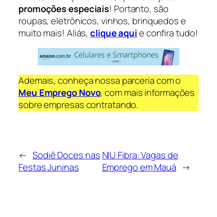
promoções especiais
! Portanto, são
roupas, eletrônicos, vinhos, brinquedos e
muito mais! Aliás,
clique aqui
e confira tudo!
Ademais, conheça nossa parceria com o
Meu Emprego Novo
, com mais informações
sobre empresas contratando.
←
Sodiê Doces nas
NIU Fibra: Vagas de
Festas Juninas
Emprego em Mauá
→