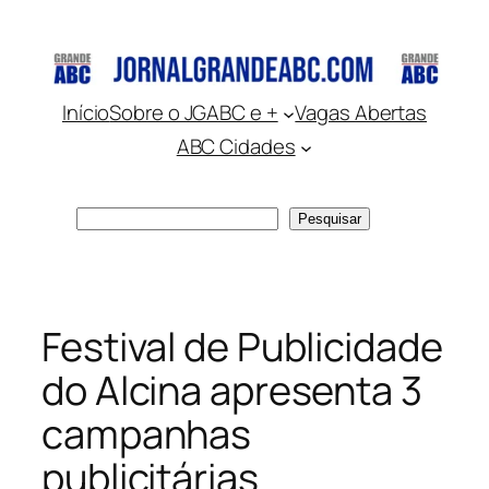
Pular
para
o
conteúdo
Início
Sobre o JGABC e +
Vagas Abertas
ABC Cidades
Pesquisar
Pesquisar
Festival de Publicidade
do Alcina apresenta 3
campanhas
publicitárias