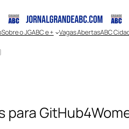
o
Sobre o JGABC e +
Vagas Abertas
ABC Cida
as para GitHub4Wome