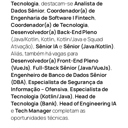
Tecnologia
, destacam-se
Analista de
Dados Sênior
,
Coordenador(a) de
Engenharia de Software | Fintech
,
Coordenador(a) de Tecnologia
,
Desenvolvedor(a) Back-End Pleno
(Java/Kotlin, Kotlin, Kotlin/Java e Squad
Ativação),
Sênior IA
e
Sênior (Java/Kotlin)
.
Aliás, também há vagas para
Desenvolvedor(a) Front-End Pleno
(VueJs)
,
Full-Stack Sênior (Java/VueJs)
,
Engenheiro de Banco de Dados Sênior
(DBA)
,
Especialista de Segurança da
Informação – Ofensiva
,
Especialista de
Tecnologia (Kotlin/Java)
,
Head de
Tecnologia (Bank)
,
Head of Engineering IA
e
Tech Manager
completam as
oportunidades técnicas.