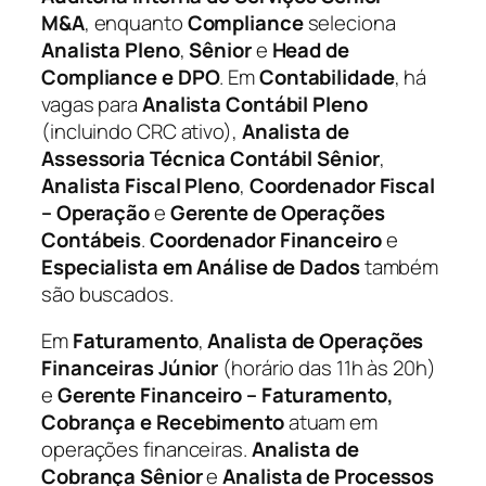
M&A
, enquanto
Compliance
seleciona
Analista Pleno
,
Sênior
e
Head de
Compliance e DPO
. Em
Contabilidade
, há
vagas para
Analista Contábil Pleno
(incluindo CRC ativo),
Analista de
Assessoria Técnica Contábil Sênior
,
Analista Fiscal Pleno
,
Coordenador Fiscal
– Operação
e
Gerente de Operações
Contábeis
.
Coordenador Financeiro
e
Especialista em Análise de Dados
também
são buscados.
Em
Faturamento
,
Analista de Operações
Financeiras Júnior
(horário das 11h às 20h)
e
Gerente Financeiro – Faturamento,
Cobrança e Recebimento
atuam em
operações financeiras.
Analista de
Cobrança Sênior
e
Analista de Processos