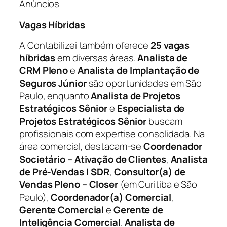
Anúncios
Vagas Híbridas
A Contabilizei também oferece
25 vagas
híbridas
em diversas áreas.
Analista de
CRM Pleno
e
Analista de Implantação de
Seguros Júnior
são oportunidades em São
Paulo, enquanto
Analista de Projetos
Estratégicos Sênior
e
Especialista de
Projetos Estratégicos Sênior
buscam
profissionais com expertise consolidada. Na
área comercial, destacam-se
Coordenador
Societário – Ativação de Clientes
,
Analista
de Pré-Vendas | SDR
,
Consultor(a) de
Vendas Pleno – Closer
(em Curitiba e São
Paulo),
Coordenador(a) Comercial
,
Gerente Comercial
e
Gerente de
Inteligência Comercial
.
Analista de