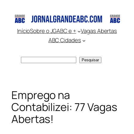
Pular
para
o
conteúdo
Início
Sobre o JGABC e +
Vagas Abertas
ABC Cidades
Pesquisar
Pesquisar
Emprego na
Contabilizei: 77 Vagas
Abertas!