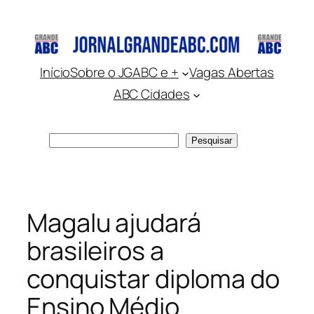
Pular
para
o
conteúdo
Início
Sobre o JGABC e +
Vagas Abertas
ABC Cidades
Pesquisar
Pesquisar
Magalu ajudará
brasileiros a
conquistar diploma do
Ensino Médio