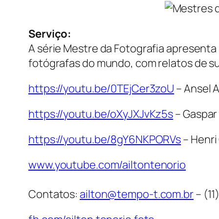
Serviço:
A série Mestre da Fotografia apresenta
fotógrafas do mundo, com relatos de su
https://youtu.be/0TEjCer3zoU
– Ansel A
https://youtu.be/oXyJXJvKz5s
– Gaspar 
https://youtu.be/8gY6NKPORVs
– Henri
www.youtube.com/ailtontenorio
Contatos:
ailton@tempo-t.com.br
– (11