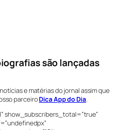
iografias são lançadas
otícias e matérias do jornal assim que
osso parceiro
Dica App do Dia
.
l” show_subscribers_total=”true”
e=”undefinedpx”