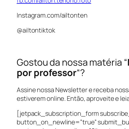
fb.com/ailton.tenorio.foto
Instagram.com/ailtonten
@ailtontiktok
Gostou da nossa matéria “
por professor
“?
Assine nossa Newsletter e receba nossas
estiverem online. Então, aproveite e lei
[jetpack_subscription_form subscribe
button_on_newline=”true” submit_bu