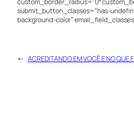
custom_border_radius=”0″ custom_b
submit_button_classes=”has-undefined
background-color” email_field_class
←
ACREDITANDO EM VOCÊ E NO QUE 