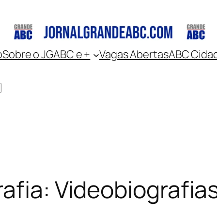
o
Sobre o JGABC e +
Vagas Abertas
ABC Cida
afia: Videobiografia