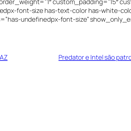
order_weight=”1″ custom_padding=”15″ cus
px-font-size has-text-color has-white-col
es=”has-undefinedpx-font-size” show_only_
FAZ
Predator e Intel são pat