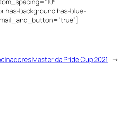
tom_spacing=”10″
or has-background has-blue-
email_and_button=”true”]
rocinadores Master da Pride Cup 2021
→