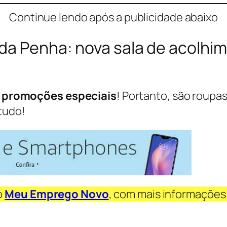
Continue lendo após a publicidade abaixo
 da Penha: nova sala de acolhi
s
promoções especiais
! Portanto, são roupas
tudo!
o
Meu Emprego Novo
, com mais informações