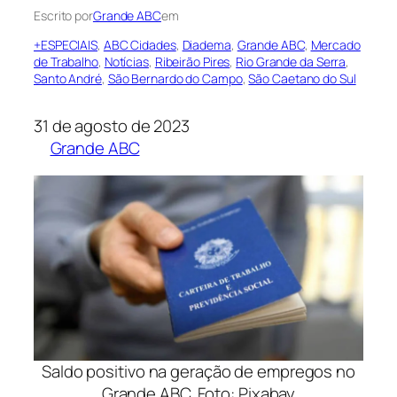
Escrito por
Grande ABC
em
+ESPECIAIS
, 
ABC Cidades
, 
Diadema
, 
Grande ABC
, 
Mercado
de Trabalho
, 
Notícias
, 
Ribeirão Pires
, 
Rio Grande da Serra
, 
Santo André
, 
São Bernardo do Campo
, 
São Caetano do Sul
31 de agosto de 2023
Grande ABC
Saldo positivo na geração de empregos no
Grande ABC. Foto: Pixabay