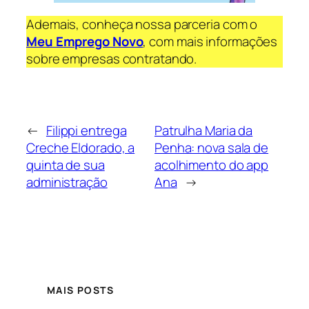
Ademais, conheça nossa parceria com o
Meu Emprego Novo
, com mais informações
sobre empresas contratando.
←
Filippi entrega
Patrulha Maria da
Creche Eldorado, a
Penha: nova sala de
quinta de sua
acolhimento do app
administração
Ana
→
MAIS POSTS