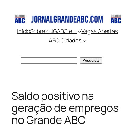
Pular
para
o
conteúdo
Início
Sobre o JGABC e +
Vagas Abertas
ABC Cidades
Pesquisar
Pesquisar
Saldo positivo na
geração de empregos
no Grande ABC