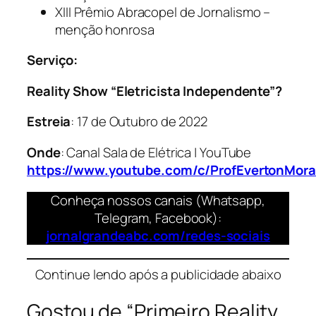
XIII Prêmio Abracopel de Jornalismo –
menção honrosa
Serviço:
Reality Show “Eletricista Independente”?
Estreia
: 17 de Outubro de 2022
Onde
: Canal Sala de Elétrica | YouTube
https://www.youtube.com/c/ProfEvertonMor
Conheça nossos canais (Whatsapp,
Telegram, Facebook):
jornalgrandeabc.com/redes-sociais
Continue lendo após a publicidade abaixo
Gostou de “Primeiro Reality