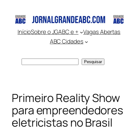
Pular
para
o
conteúdo
Início
Sobre o JGABC e +
Vagas Abertas
ABC Cidades
Pesquisar
Pesquisar
Primeiro Reality Show
para empreendedores
eletricistas no Brasil