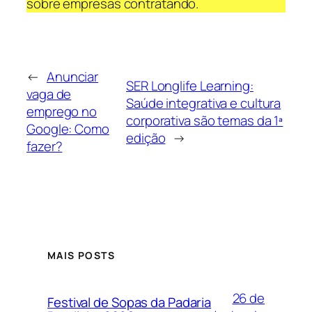
sobre empresas contratando.
←
Anunciar
SER Longlife Learning:
vaga de
Saúde integrativa e cultura
emprego no
corporativa são temas da 1ª
Google: Como
edição
→
fazer?
MAIS POSTS
26 de
Festival de Sopas da Padaria