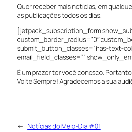
Quer receber mais notícias, em qualque
as publicações todos os dias.
[jetpack_subscription_form show_sub
custom_border_radius=”0″ custom_b
submit_button_classes=”has-text-col
email_field_classes=”” show_only_em
É um prazer ter você conosco. Portanto,
Volte Sempre! Agradecemos a sua audi
←
Notícias do Meio-Dia #01