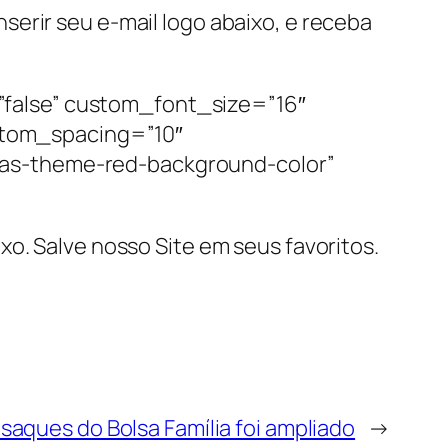
erir seu e-mail logo abaixo, e receba
false” custom_font_size=”16″
tom_spacing=”10″
has-theme-red-background-color”
o. Salve nosso Site em seus favoritos.
saques do Bolsa Família foi ampliado
→