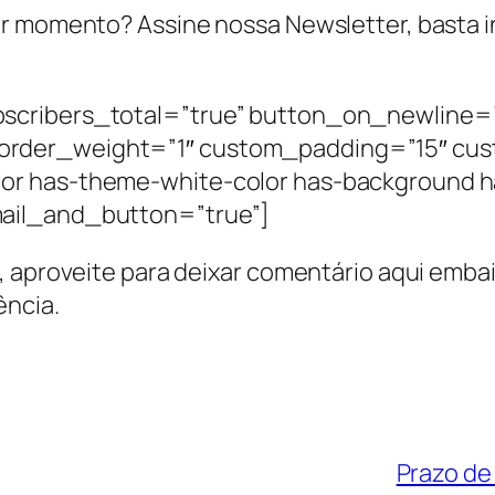
r momento? Assine nossa Newsletter, basta ins
scribers_total=”true” button_on_newline=”
order_weight=”1″ custom_padding=”15″ cus
or has-theme-white-color has-background 
ail_and_button=”true”]
 aproveite para deixar comentário aqui embaix
ência.
Prazo de 