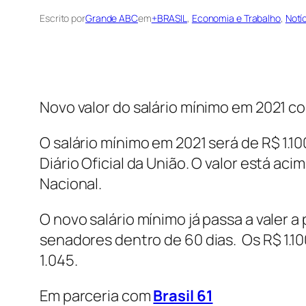
Escrito por
Grande ABC
em
+BRASIL
, 
Economia e Trabalho
, 
Notí
Novo valor do salário mínimo em 2021 co
O salário mínimo em 2021 será de R$ 1.1
Diário Oficial da União. O valor está a
Nacional.
O novo salário mínimo já passa a valer 
senadores dentro de 60 dias. Os R$ 1.1
1.045.
Em parceria com
Brasil 61