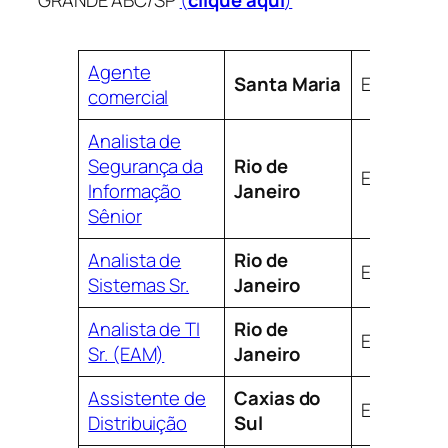
GRANDE ABC/SP
(
clique aqui
)
Supergasbras contratando em várias cidades
Agente
Santa Maria
Efetivo
comercial
Analista de
Segurança da
Rio de
Efetivo
Informação
Janeiro
Sênior
Analista de
Rio de
Efetivo
Sistemas Sr.
Janeiro
Analista de TI
Rio de
Efetivo
Sr. (EAM)
Janeiro
Assistente de
Caxias do
Efetivo
Distribuição
Sul