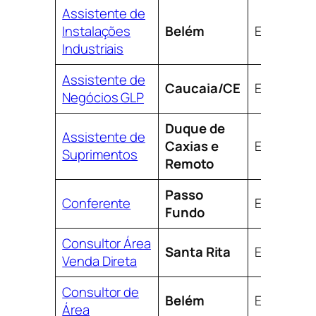
Assistente de
Instalações
Belém
Efetivo
Industriais
Assistente de
Caucaia/CE
Efetivo
Negócios GLP
Duque de
Assistente de
Caxias e
Efetivo
Suprimentos
Remoto
Passo
Conferente
Efetivo
Fundo
Consultor Área
Santa Rita
Efetivo
Venda Direta
Consultor de
Belém
Efetivo
Área