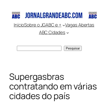
Pular
para
o
conteúdo
Início
Sobre o JGABC e +
Vagas Abertas
ABC Cidades
Pesquisar
Pesquisar
Supergasbras
contratando em várias
cidades do país