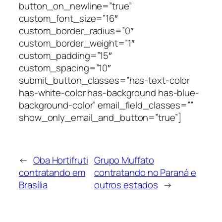
button_on_newline=”true”
custom_font_size=”16″
custom_border_radius=”0″
custom_border_weight=”1″
custom_padding=”15″
custom_spacing=”10″
submit_button_classes=”has-text-color
has-white-color has-background has-blue-
background-color” email_field_classes=””
show_only_email_and_button=”true”]
←
Oba Hortifruti
Grupo Muffato
contratando em
contratando no Paraná e
Brasília
outros estados
→