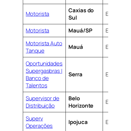
Caxias do
Motorista
Efetivo
Sul
Motorista
Mauá/SP
Efetivo
Motorista Auto
Mauá
Efetivo
Tanque
Oportunidades
Supergasbras |
Serra
Efetivo
Banco de
Talentos
Supervisor de
Belo
Efetivo
Distribuição
Horizonte
Superv
Ipojuca
Efetivo
Operações