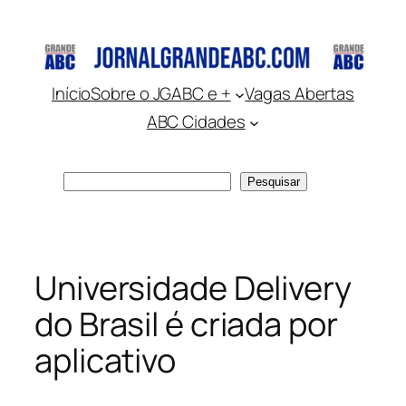
Pular
para
o
conteúdo
Início
Sobre o JGABC e +
Vagas Abertas
ABC Cidades
Pesquisar
Pesquisar
Universidade Delivery
do Brasil é criada por
aplicativo