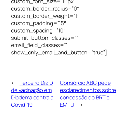
custom_font_size=”16px”
custom_border_radius=”0″
custom_border_weight=”1″
custom_padding=”15″
custom_spacing=”10″
submit_button_classes=””
email_field_classes=””
show_only_email_and_button=”true”]
←
Terceiro Dia D
Consórcio ABC pede
de vacinação em
esclarecimentos sobre
Diadema contra a
concessão do BRT e
Covid-19
EMTU
→