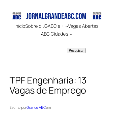
Pular
para
o
conteúdo
Início
Sobre o JGABC e +
Vagas Abertas
ABC Cidades
Pesquisar
Pesquisar
TPF Engenharia: 13
Vagas de Emprego
Escrito por
Grande ABC
em