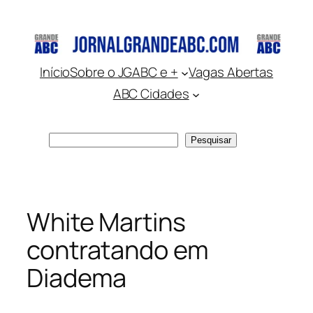
Pular
para
o
conteúdo
Início
Sobre o JGABC e +
Vagas Abertas
ABC Cidades
Pesquisar
Pesquisar
White Martins
contratando em
Diadema